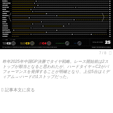
昨年2025年中国GP決勝でタイヤ戦略。レース開始前は2ス
トップが順当となると思われたが、ハードタイヤ＝C2がパ
フォーマンスを発揮することが明確となり、上位5台はミデ
ィアム→-ハードの1ストップだった。
記事本文に戻る