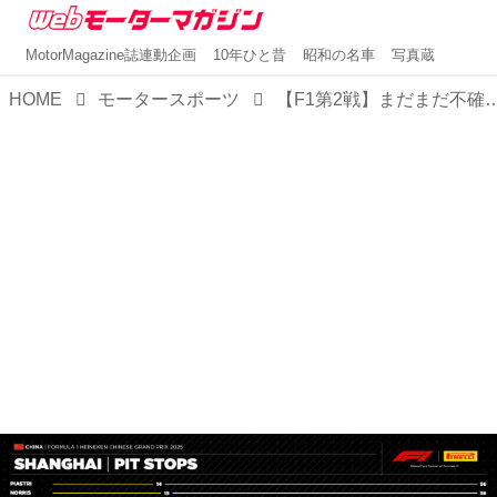
MotorMagazine誌連動企画
10年ひと昔
昭和の名車
写真蔵
HOME
モータースポーツ
【F1第2戦】まだまだ不確定要素は多いが、4強の力関係がここで明確にな