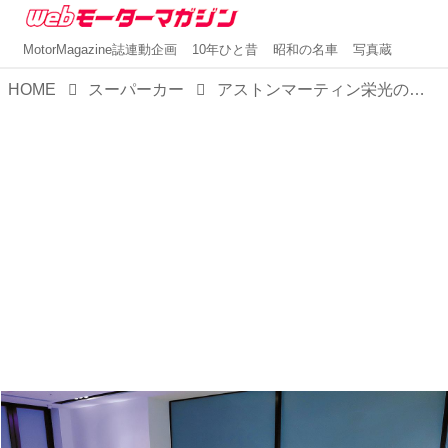
MotorMagazine誌連動企画
10年ひと昔
昭和の名車
写真蔵
HOME
スーパーカー
アストンマーティン栄光の名称を復活させたフラッグシップのスーパーGT「ヴァンキッシュ」【スーパーカークロニクル・完全版／086】