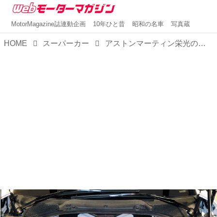
MotorMagazine誌連動企画
10年ひと昔
昭和の名車
写真蔵
HOME
スーパーカー
アストンマーティン栄光の名称を復活させたフラッグシップのスーパーGT「ヴァンキッシュ」【スーパーカークロニクル・完全版／086】