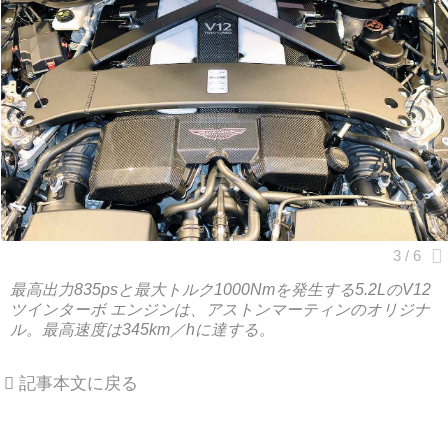
最高出力835psと最大トルク1000Nmを発生する5.2LのV12
ツインターボ エンジンは、アストンマーティンのオリジナ
ル。最高速度は345km／hに達する。
記事本文に戻る