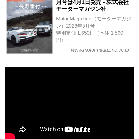
カーから続々と発売された。この
月号は4月1日発売 - 株式会社
だ。
連載企画では、今でいうSUVと
モーターマガジン社
は、ひと味もふた味も異なる「泥
Motor Magazine（モーターマガジ
臭さやワイルドさ」を前面に押し
ン）2026年5月号
出したクロカン4WDを紹介す
特別定価 1,650円（本体 1,500
る。第19弾は「2代目 テラノ」
円）
だ。
＜創刊70周年記念特大号＞
www.motormagazine.co.jp
【大特集】長寿番付 [車名編]
車名存続年数ランキング、トヨタ
の車名、復活した車名などご長寿
モデルが登場 ほか
【特別企画】SUBARU BOXER ×
MTを想像する ／ ランボルギーニ
で北海道、オトナ旅 ／ 進化した
アルファロメオ トナーレとその
実力
試し読み
＜内容紹介＞
5月号は「長寿番付・車名編」を