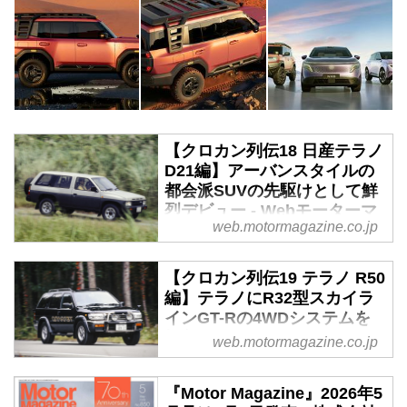
【クロカン列伝18 日産テラノ
D21編】アーバンスタイルの
都会派SUVの先駆けとして鮮
烈デビュー - Webモーターマ
web.motormagazine.co.jp
ガジン
1980年代、「クロカン」ブーム
【クロカン列伝19 テラノ R50
を支えた4WDが、各自動車メー
編】テラノにR32型スカイラ
カーから続々と発売された。この
インGT-Rの4WDシステムを
連載企画では、今でいうSUVと
投入 - Webモーターマガジン
web.motormagazine.co.jp
は、ひと味もふた味も異なる「泥
臭さやワイルドさ」を前面に押し
1980年代、「クロカン」ブーム
出したクロカン4WDを紹介す
を支えた4WDが、各自動車メー
『Motor Magazine』2026年5
る。第18弾は「 日産 テラノ」