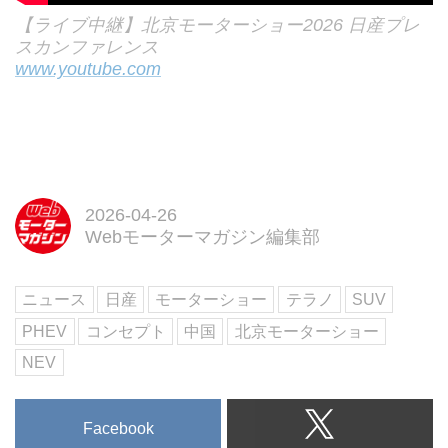
特集し、長く受け継がれてきた車
【ライブ中継】北京モーターショー2026 日産プレ
名に焦点を当て...
スカンファレンス
www.youtube.com
2026-04-26
Webモーターマガジン編集部
ニュース
日産
モーターショー
テラノ
SUV
PHEV
コンセプト
中国
北京モーターショー
NEV
Facebook