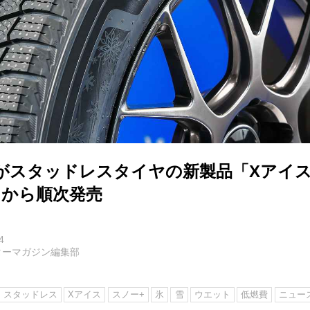
がスタッドレスタイヤの新製品「Xアイス
8月から順次発売
4
ターマガジン編集部
スタッドレス
Xアイス
スノー+
氷
雪
ウエット
低燃費
ニュー