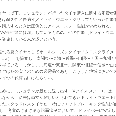
イヤ（以下、ミシュラン）が行ったタイヤ購入に関する消費者
きは耐久性／快適性／ドライ・ウエットグリップといった性能
を購入するときは圧倒的にアイス・スノー性能が求められる。
の安全性能には満足しているものの、他の性能（ドライ・ウエ
を妥協している人が多いという。
走れる夏タイヤとしてオールシーズンタイヤ「クロスクライメ
IMATE 3）」を提案し、南関東〜東海〜近畿〜山陽〜四国〜九州
を得ている。しかし、北海道〜東北〜北関東〜北陸〜信越〜山
イヤは冬の安全のための必需品であり、こうした地域において
タイヤの代替品にはならない。
ために、ミシュランが新たに送り出す「Xアイス スノー+」は
しながら、従来は両立が難しいとされてきたドライ・ウエット
したスタッドレスタイヤだ。特にウエットブレーキング性能が
向上し、冬道のさまざまな路面状況において、ドライバーに安定