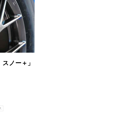
 スノー＋」
ス