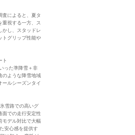
調査によると、夏タ
を重視する一方、ス
しかし、スタッドレ
ットグリップ性能や
ート
といった準降雪＋非
陰のような降雪地域
オールシーズンタイ
、氷雪路での高いグ
路面での走行安定性
前モデル対比で大幅
した安心感を提供す