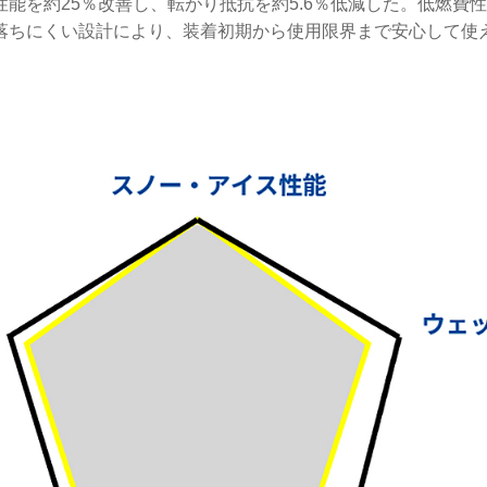
性能を約25％改善し、転がり抵抗を約5.6％低減した。低燃費
落ちにくい設計により、装着初期から使用限界まで安心して使