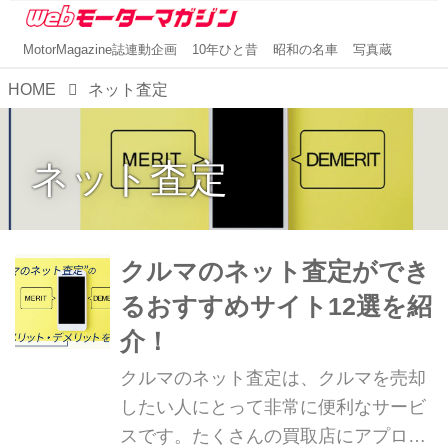
MotorMagazine誌連動企画
10年ひと昔
昭和の名車
写真蔵
HOME
ネット査定
ネット査定
クルマのネット査定ができ
るおすすめサイト12選を紹
介！
クルマのネット査定は、クルマを売却
したい人にとって非常に便利なサービ
スです。たくさんの買取店にアプロー