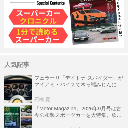
人気記事
フェラーリ「デイトナ スパイダー」が
マイアミ・バイスで木っ端みじんにな
った後「テスタロッサ」に化けた理由
石橋 寛
『Motor Magazine』2026年9月号は古
今の和製スポーツカーを大特集。欧州
スポーツ＆スーパーカー情報も満載