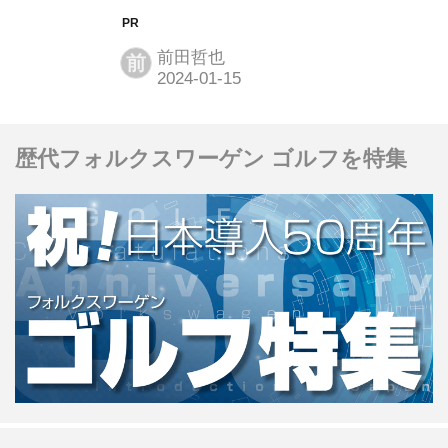
チしたい人、全国の買取店にアプロー
チしたい人、すぐに概算だけでも査定
前田哲也
前
額予想が知りたい人などなど、様々な
ニーズに合わせて対応するサービスが
存在しています。 そこで、この記事で
歴代フォルクスワーゲン ゴルフを特集
はクルマのネット査定をニーズに合わ
せたジャンルに区切り、おすすめサイ
トを紹介します。利用時の注意点と合
わせて紹介しますので、安心して利用
してください。 この記事の内容を参考
に、納得いくクルマ売却を実現してく
ださいますと幸いです。 →【当サイト
おすすめNo.1】カーセンサーの一括査
定で買取価格を今すぐ調べる！ クルマ
のネ...