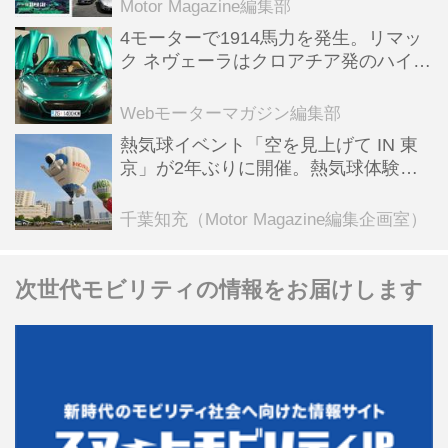
Motor Magazine編集部
4モーターで1914馬力を発生。リマッ
ク ネヴェーラはクロアチア発のハイパ
ーBEV【スーパーカークロニクル・完
全版／115】
Webモーターマガジン編集部
熱気球イベント「空を見上げて IN 東
京」が2年ぶりに開催。熱気球体験搭
乗会や模型飛行機づくり教室などのコ
ンテンツも
千葉知充（Motor Magazine編集企画室）
次世代モビリティの情報をお届けします