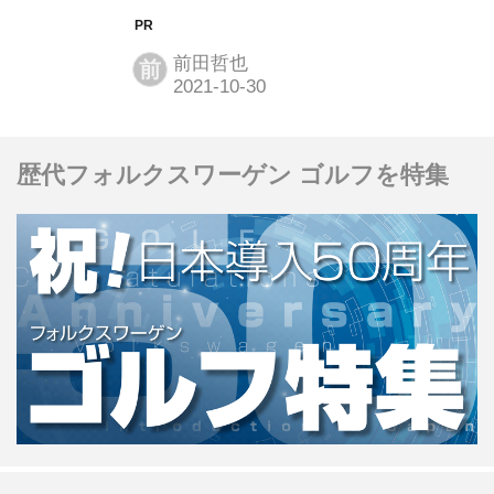
にあり、実に64％以上が7年以上続け
て同じクルマを保有している、という
前田哲也
前
データが計上されています。つまり、
10年落ちのクルマを所有するユーザー
も増え、「10年落ちのクルマの買取相
歴代フォルクスワーゲン ゴルフを特集
場はどれくらいなのか？」「そもそも
値が付くの？」と気になる方も多くい
らっしゃることでしょう。 車種によっ
て買取相場はまちまちですが、10年落
ちでもほとんどのクルマは値がつきま
すし、たとえ値が付かなかったとして
も、直接クルマを持ち込めば廃車専門
店が買い取ってくれるというのが今の
時代です。 この記事では、10年落...