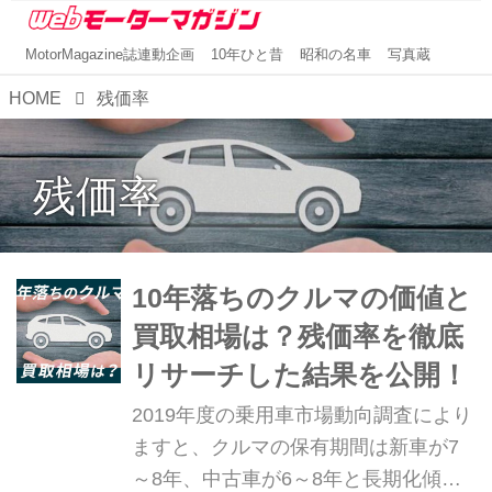
MotorMagazine誌連動企画
10年ひと昔
昭和の名車
写真蔵
HOME
残価率
残価率
10年落ちのクルマの価値と
買取相場は？残価率を徹底
リサーチした結果を公開！
2019年度の乗用車市場動向調査により
ますと、クルマの保有期間は新車が7
～8年、中古車が6～8年と長期化傾向