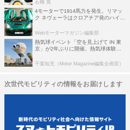
石橋 寛
4モーターで1914馬力を発生。リマッ
ク ネヴェーラはクロアチア発のハイパ
ーBEV【スーパーカークロニクル・完
全版／115】
Webモーターマガジン編集部
熱気球イベント「空を見上げて IN 東
京」が2年ぶりに開催。熱気球体験搭
乗会や模型飛行機づくり教室などのコ
ンテンツも
千葉知充（Motor Magazine編集企画室）
次世代モビリティの情報をお届けします