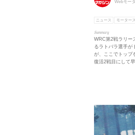
Webモー
ニュース
モーター
WRC第2戦ラリース
るラトバラ選手が
が、ここでトップ
復活2戦目にして