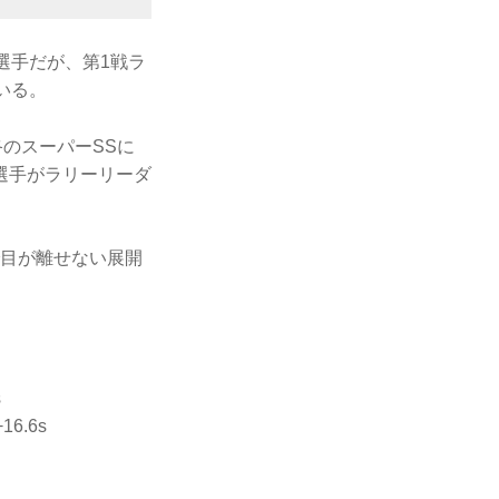
ラ選手だが、第1戦ラ
いる。
のスーパーSSに
選手がラリーリーダ
で目が離せない展開
s
6.6s