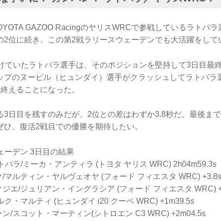
YOTA GAZOO RacingのヤリスWRCで参戦しているラトバ
の2位に続き、この第2戦ラリースウェーデンでも大活躍をして
つけていたラトバラ選手は、そのポジションを堅持して3日目最終
ップのヌービル（ヒュンダイ）選手がクラッシュしてラトバラ
を終えることになった。
る3日目を残すのみだが、2位との差はわずか3.8秒だ。最後ま
ぜひ、復活2戦目での優勝を期待したい。
ェーデン 3日目の結果
バラ/ミーカ・アンティラ (トヨタ ヤリス WRC) 2h04m59.3s
/マルティン・ヤルヴェオヤ (フォード フィエスタ WRC) +3.8
ジエ/ジュリアン・イングラシア (フォード フィエスタ WRC) +1
ク・マルティ (ヒュンダイ i20 クーペ WRC) +1m39.5s
/スコット・マーティン(シトロエン C3 WRC) +2m04.5s