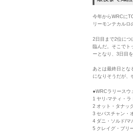
今年からWRCにTO
リーモンテカルロ
2日目まで2位に
臨んだ。そこでト
ーとなり、3日目
あとは最終日とな
になりそうだが、
●WRCラリースウ
1 ヤリ-マティ・ラト
2 オット・タナック
3 セバスチャン・オ
4 ダニ・ソルド/マル
5 クレイグ・ブリーン