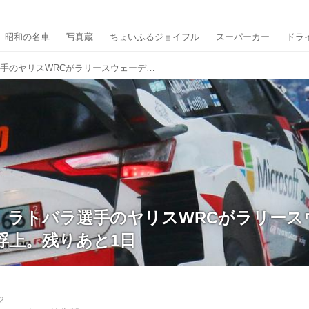
昭和の名車
写真蔵
ちょいふるジョイフル
スーパーカー
ドラ
【ニュース】ラトバラ選手のヤリスWRCがラリースウェーデンでトップに浮上。残りあと1日
】ラトバラ選手のヤリスWRCがラリース
浮上。残りあと1日
2