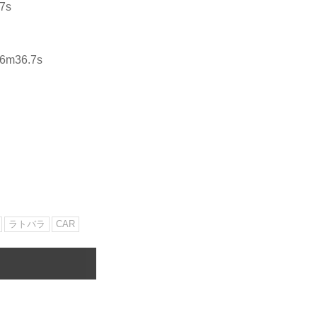
7s
36.7s
ラトバラ
CAR