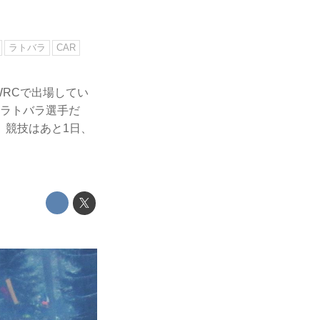
ラトバラ
CAR
スWRCで出場してい
たラトバラ選手だ
。競技はあと1日、