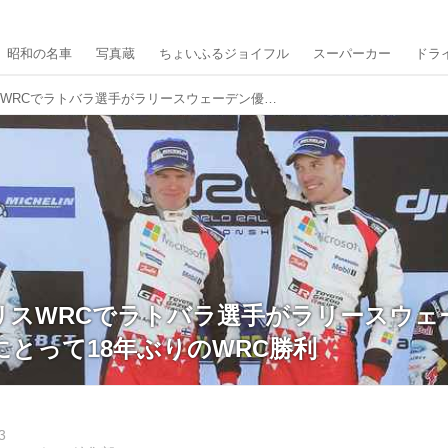
昭和の名車
写真蔵
ちょいふるジョイフル
スーパーカー
ドラ
【速報】ヤリスWRCでラトバラ選手がラリースウェーデン優勝。トヨタにとって18年ぶりのWRC勝利
リスWRCでラトバラ選手がラリースウェ
とって18年ぶりのWRC勝利
3