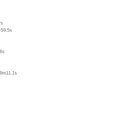
s
9.5s
6s
11.1s