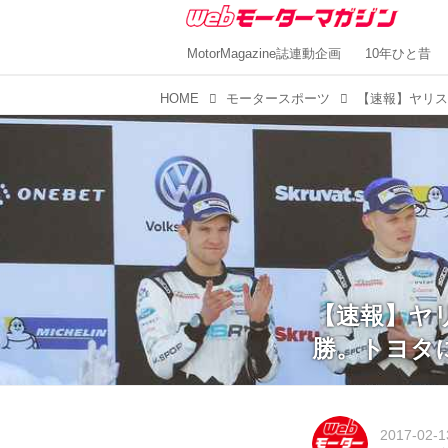
MotorMagazine誌連動企画
10年ひと昔
HOME
モータースポーツ
【速報】ヤ
勝。トヨタに
2017-02-1