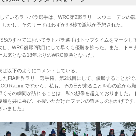
場しているラトバラ選手は、WRC第2戦ラリースウェーデンの競
。しかし、そのリードはわずか3.8秒で激戦が予想された。
たSSのすべてにおいてラトバラ選手はトップタイムをマークし
拡大し、WRC復帰2戦目にして早くも優勝を飾った。また、トヨタ
ナ以来となる18年ぶりのWRC優勝となった。
表は以下のようにコメントしている。
したFIA世界ラリー選手権、第2戦目にして、優勝することが
GAZOO Racingですから、私も、その日が来ることを心の底か
早くその瞬間が訪れることは、私の想像を超えておりました。
復帰を共に喜び、応援いただけたファンの皆さまのおかげです
ざいました」