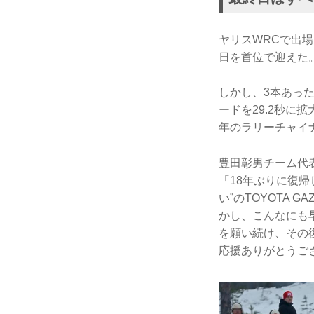
ヤリスWRCで出
日を首位で迎えた
しかし、3本あっ
ードを29.2秒に
年のラリーチャイ
豊田彰男チーム代
「18年ぶりに復帰
い”のTOYOTA 
かし、こんなにも
を願い続け、その
応援ありがとうご