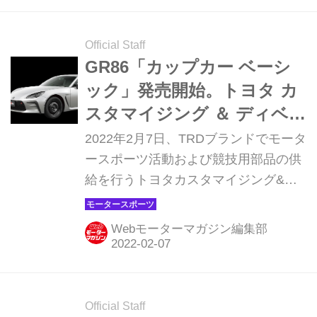
開した。
Official Staff
GR86「カップカー ベーシ
ック」発売開始。トヨタ カ
スタマイジング ＆ ディベロ
ップメント製ワンメイクレ
2022年2月7日、TRDブランドでモータ
ース用車両だ
ースポーツ活動および競技用部品の供
給を行うトヨタカスタマイジング&デ
ィベロップメントは、「GR86 Cup
Car Basic（カップカー ベーシック）
Webモーターマガジン編集部
を発表・発売した。
Official Staff