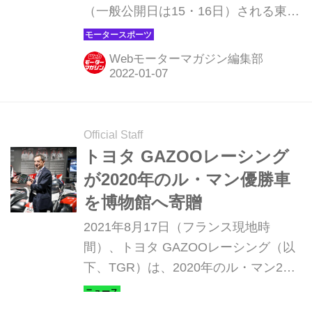
（一般公開日は15・16日）される東京
オートサロン2022において、GRヤリ
スのフルチューンモデル（タイトル画
Webモーターマガジン編集部
像）と「GR GT3 コンセプト（GR
GT3 Concept）」を世界初公開する。
Official Staff
トヨタ GAZOOレーシング
が2020年のル・マン優勝車
を博物館へ寄贈
2021年8月17日（フランス現地時
間）、トヨタ GAZOOレーシング（以
下、TGR）は、2020年のル・マン24
時間レースで優勝したマシン、TS050
ハイブリッド 8号車を、ル・マン24時