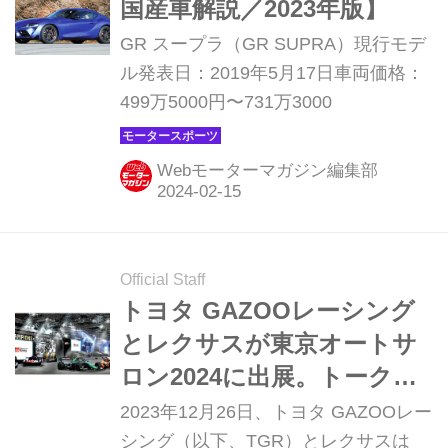
国産車解説／2023年版】
GR スープラ（GR SUPRA）現行モデ
ル発表日：2019年5月17日車両価格：
499万5000円〜731万3000
Webモーターマガジン編集部
Official Staff
トヨタ GAZOOレーシング
とレクサスが東京オートサ
ロン2024に出展。トークシ
ョーやデモランも予定
2023年12月26日、トヨタ GAZOOレー
シング（以下、TGR）とレクサスは