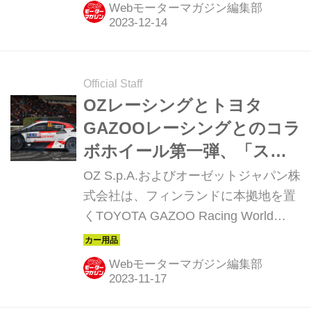
12月12日に発表した。また同日、
Webモーターマガジン編集部
2024年の国内モータースポーツの体制
を発表。来シーズンの活躍を誓った。
Official Staff
OZレーシングとトヨタ
GAZOOレーシングとのコラ
ボホイール第一弾、「スー
パーツーリズモTGR-WRT」
OZ S.p.A.およびオーゼットジャパン株
発売！
式会社は、フィンランドに本拠地を置
くTOYOTA GAZOO Racing World
Rally Team Oy社とのコラボレーショ
ンによる、ラリーイメージを極めた新
Webモーターマガジン編集部
作ホイール「スーパーツーリズモ
TGR-WRT」を発表した。発売は、