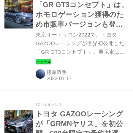
「GR GT3コンセプト」は、
ホモロゲーション獲得のた
め市販車バージョンも登場
する！【東京オートサロン
東京オートサロン2022で、トヨタ
2022】
GAZOOレーシングが世界初公開した
「GR GT3コンセプト」。展示車はモ
ックアップだが、その市販化に期待が
かかる。
篠原政明
Official Staff
トヨタ GAZOOレーシング
が「GRMNヤリス」を初公