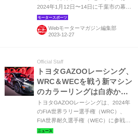
2024年1月12日〜14日に千葉市の幕張
メッセで開催される東京オートサロン
2024（以下、TAS）に出展する。その
Webモーターマガジン編集部
概要を発表した。
Official Staff
トヨタGAZOOレーシング、
WRC＆WECを戦う新マシン
のカラーリングは白赤から
黒赤に変貌
トヨタGAZOOレーシングは、2024年
のFIA世界ラリー選手権（WRC）、
FIA世界耐久選手権（WEC）に参戦す
る車両の新しいカラーリングを2023年