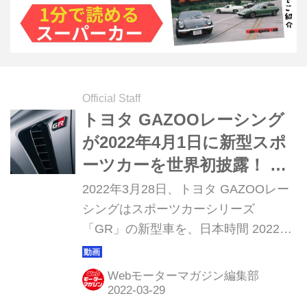
Official Staff
トヨタ GAZOOレーシング
が2022年4月1日に新型スポ
ーツカーを世界初披露！ ま
ずはデザインをチラ見せ
2022年3月28日、トヨタ GAZOOレー
シングはスポーツカーシリーズ
「GR」の新型車を、日本時間 2022年
4月1日（金）午前10時30分に米国で世
界初披露すると発表した。それに先立
Webモーターマガジン編集部
ち、デザインの一部を写真と動画で公