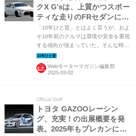
3社は、2025年4月11日から販売する
クX G'sは、上質かつスポー
ハッピーセット「トミカ」の登場を記
ティな走りのFRセダンに仕
念したコラボレーション特別企画を実
上げられていた
「10年ひと昔」とはよく言うが、およ
施する。 この特別企画は、「マクドナ
そ10年前のクルマは環境や安全を重視
ルドらしいFUNをお届けすること」お
する傾向が強まっていた。そんな時代
よび「子どもたちの成長と発達をサポ
のニューモデル試乗記を当時の記事と
ートし、ご家族の幸せを支える...
写真で紹介していこう。今回は、トヨ
Webモーターマガジン編集部
タGAZOOレーシングが手がけた「マ
ークX G's」だ。
Official Staff
トヨタ GAZOOレーシン
グ、充実！の出展概要を発
表。2025年もプレカンにモ