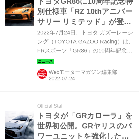
トヨタGR86に10周年記念特
別仕様車「RZ 10thアニバー
サリー リミテッド」が登
場。初代86を思わせる「フ
2022年7月24日、トヨタ ガズーレーシ
レイムオレンジ」を採用
ング（TOYOTA GAZOO Racing）は、
FRスポーツ「GR86」の10周年記念特
別仕様車「RZ 10thアニバーサリー リ
ミテッド （10th Anniversary
Webモーターマガジン編集部
Limited）」の発表を行った。ボディカ
ラーをはじめ、オレンジがテーマカラ
ーとなっている。
Official Staff
トヨタが「GRカローラ」を
世界初公開。GRヤリスのパ
ワーユニットを強化した