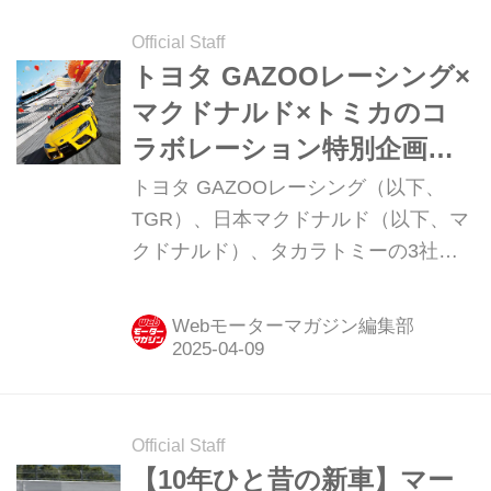
Official Staff
トヨタ GAZOOレーシング×
マクドナルド×トミカのコ
ラボレーション特別企画が
2025年も発進！
トヨタ GAZOOレーシング（以下、
TGR）、日本マクドナルド（以下、マ
クドナルド）、タカラトミーの3社
は、2025年4月11日から販売するハッ
ピーセット「トミカ」の登場を記念し
Webモーターマガジン編集部
たコラボレーション特別企画を実施す
る。 家族で学び楽しめるコンテンツを
展開 トヨタGAZOOレーシング（以
下、TGR）、日本マクドナルド（以
Official Staff
下、マクドナルド）、タカラトミーの
【10年ひと昔の新車】マー