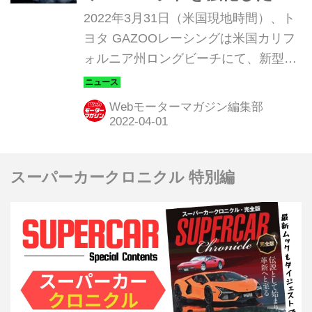
4WDスポーツ。日本発売は
2022年3月31日（米国現地時間）、ト
2022年後半か
ヨタ GAZOOレーシングは米国カリフ
ォルニア州ロングビーチにて、新型車
「GRカローラ」を世界初披露した。
日本での発売は、2022年後半が予定さ
Webモーターマガジン編集部
れている。なお、ここで掲載している
画像はすべて北米仕様（プロトタイ
プ）のものだ。
スーパーカークロニクル 特別編