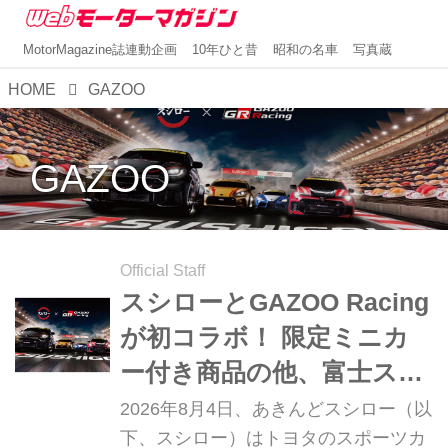
MotorMagazine誌連動企画
10年ひと昔
昭和の名車
写真蔵
HOME
GAZOO
GAZOO
Official Staff
スシローとGAZOO Racing
が初コラボ！ 限定ミニカ
ー付き商品の他、富士スピ
ードウェイのイベント体験
2026年8月4日、あきんどスシロー（以
があたる抽選企画などを展
下、スシロー）はトヨタのスポーツカ