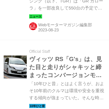
シング（以下、TGR）は「GR カロー
ラ」を一部改良して550台の予定で抽
選販売する。申し込みはWebで受け付
け、9月下旬より順次商談を開始し
Webモーターマガジン編集部
て、販売開始は2023年秋頃を予定して
いる。
Official Staff
ヴィッツ RS「G's」は、見
た目と走りがシャキッと締
まったコンバージョンモデ
ルだった【10年ひと昔の新
「10年ひと昔」とはよく言うが、およ
車】
そ10年前のクルマは環境や安全を重視
する傾向が強まっていた。そんな時代
のニューモデル試乗記を当時の記事と