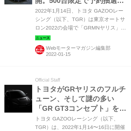
開。500台限定で予約抽選の
受付を開始
2022年1月14日、トヨタ GAZOOレー
シング（以下、TGR）は東京オートサ
ロン2022の会場で「GRMNヤリス」を
初披露した。500台の限定モデルで、
2022年夏ごろより全国のGRガレージ
Webモーターマガジン編集部
で販売を予定している。
Official Staff
トヨタがGRヤリスのフルチ
ューン、そして謎の多い
「GR GT3コンセプト」を東
京オートサロンで公開
トヨタ GAZOOレーシング（以下、
TGR）は、2022年1月14〜16日に開催