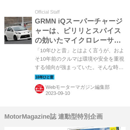
2024年春からとなる。
Official Staff
GRMN iQスーパーチャージ
ャーは、ピリリとスパイス
の効いたマイクロレーサー
だった【10年ひと昔の新
「10年ひと昔」とはよく言うが、およ
車】
そ10年前のクルマは環境や安全を重視
する傾向が強まっていた。そんな時代
のニューモデル試乗記を当時の記事と
写真で紹介していこう。今回は、
Webモーターマガジン編集部
GRMN iQスーパーチャージャー（プロ
トタイプ）だ。
MotorMagazine誌 連動型特別企画