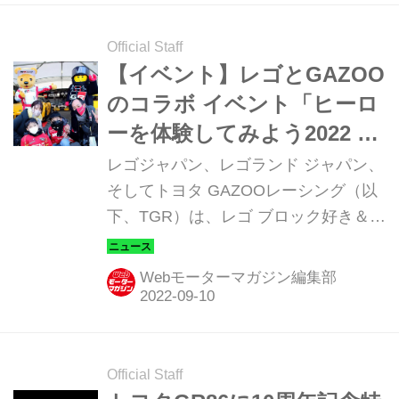
Official Staff
【イベント】レゴとGAZOO
のコラボ イベント「ヒーロ
ーを体験してみよう2022 ―
レーサー編―」を、2022年
レゴジャパン、レゴランド ジャパン、
10月15日～23日にレゴラン
そしてトヨタ GAZOOレーシング（以
下、TGR）は、レゴ ブロック好き＆ク
ド ジャパンで開催
ルマ好きのための夢が詰まったイベン
ト、「ヒーローを体験してみよう2022
Webモーターマガジン編集部
―レーサー編―」を2022年10月15日
（土）～23日（日）までの9日間、レ
ゴランド ジャパンで開催する。
Official Staff