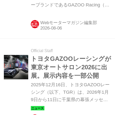
ーブランドであるGAZOO Racing（以
開
下、GR）と初となるコラボレーショ
ンキャンペーンを発表。同年8月5〜30
Webモーターマガジン編集部
日の期間に全国のスシロー店舗で開催
するという。
Official Staff
トヨタGAZOOレーシングが
東京オートサロン2026に出
展。展示内容を一部公開
2025年12月16日、トヨタGAZOOレー
シング（以下、TGR）は、2026年1月
9日から11日に千葉県の幕張メッセで
開催される東京オートサロン（以下、
TAS）2026に出展すると発表。その展