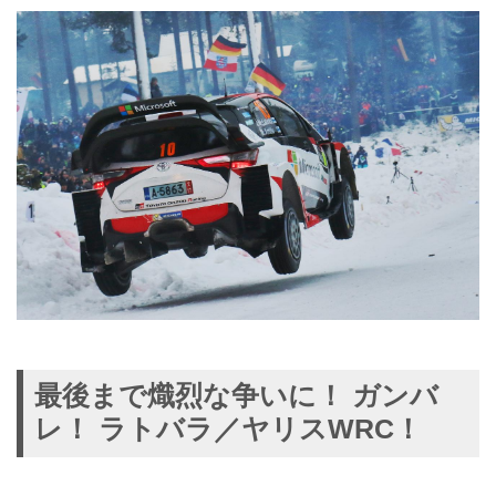
最後まで熾烈な争いに！ ガンバ
レ！ ラトバラ／ヤリスWRC！