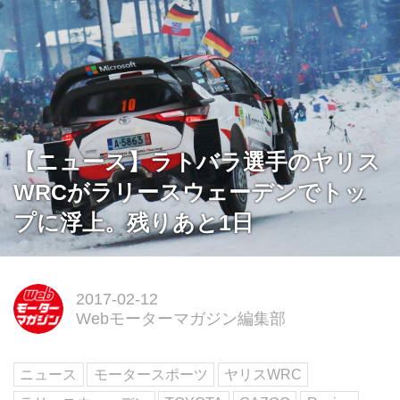
【ニュース】ラトバラ選手のヤリス
WRCがラリースウェーデンでトッ
プに浮上。残りあと1日
2017-02-12
Webモーターマガジン編集部
ニュース
モータースポーツ
ヤリスWRC