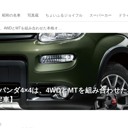
昭和の名車
写真蔵
ちょいふるジョイフル
スーパーカー
ドラ
フィアット パンダ4×4は、4WDとMTを組み合わせた本格オフローダー【限定車】
パンダ4×4は、4WDとMTを組み合わせ
定車】
8