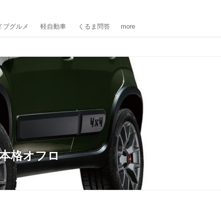
イブグルメ
軽自動車
くるま問答
more
た本格オフロ