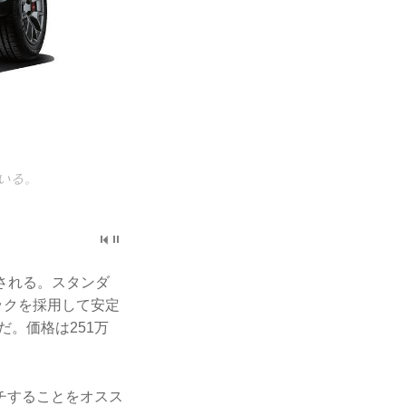
ている。
合わされる。スタンダ
ックを採用して安定
だ。価格は251万
チすることをオスス