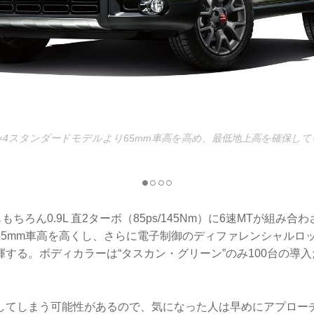
×4スタンダードモデルより65mm車高を高め、最低地上高を確保し
もちろん0.9L 直2ターボ（85ps/145Nm）に6速MTが組み
65mm車高を高くし、さらに電子制御のディファレンシャルロ
する。ボディカラーは“タスカン・グリーン”のみ100台の導入
してしまう可能性があるので、気になった人は早めにアプロー