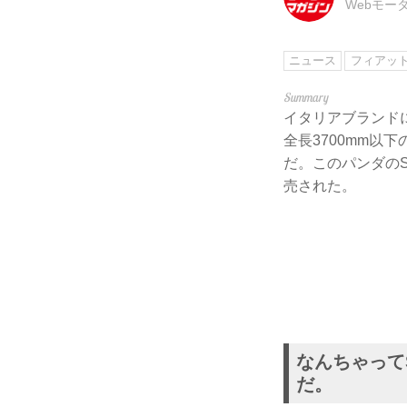
Webモー
ニュース
フィアッ
イタリアブランドに
全長3700mm以
だ。このパンダのS
売された。
なんちゃって
だ。