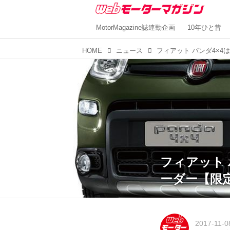
MotorMagazine誌連動企画
10年ひと昔
HOME
ニュース
フィアット 
ーダー【限
2017-11-0