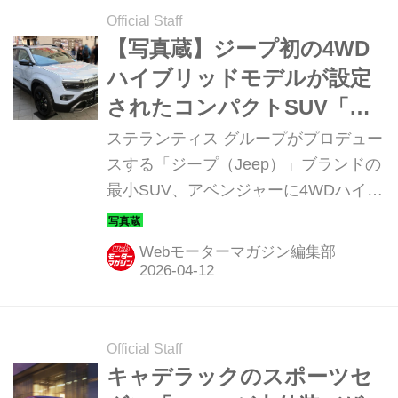
Official Staff
【写真蔵】ジープ初の4WD
ハイブリッドモデルが設定
されたコンパクトSUV「ア
ベンジャー 4xe ハイブリッ
ステランティス グループがプロデュー
ド」
スする「ジープ（Jeep）」ブランドの
最小SUV、アベンジャーに4WDハイブ
リッドモデルが追加された。そのディ
テールを写真で紹介しよう。
Webモーターマガジン編集部
Official Staff
キャデラックのスポーツセ