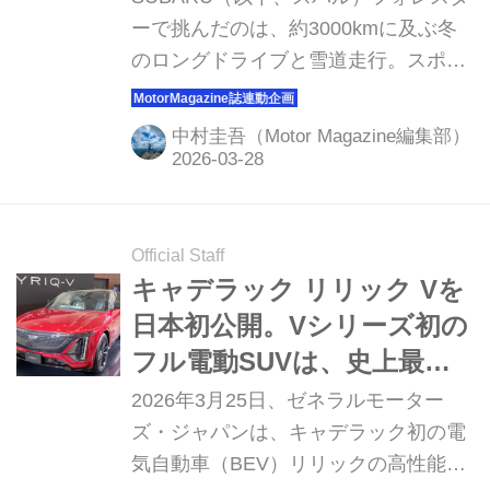
最大の魅力」【マンスリー
ーで挑んだのは、約3000kmに及ぶ冬
のロングドライブと雪道走行。スポー
レポート／1】
ツEXに搭載される1.8L水平対向4気筒
ターボとシンメトリカルAWDは、高速
中村圭吾（Motor Magazine編集部）
道路での安定感と雪上での安心感を高
い次元で両立していた。いま、フォレ
スターが評価されている理由をリアル
な体験からひも解いていく。（Motor
Official Staff
Magazine 2026年3月号の内容をWeb
キャデラック リリック Vを
用に再編集）
日本初公開。Vシリーズ初の
フル電動SUVは、史上最速
のキャデラックに
2026年3月25日、ゼネラルモーター
ズ・ジャパンは、キャデラック初の電
気自動車（BEV）リリックの高性能モ