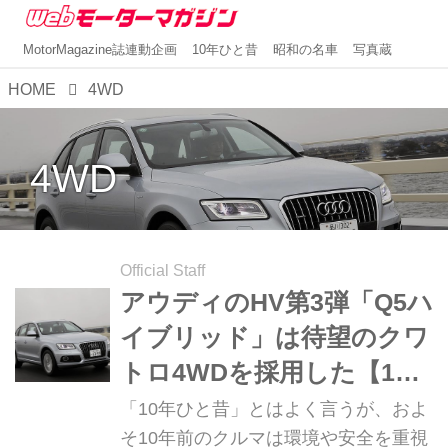
MotorMagazine誌連動企画
10年ひと昔
昭和の名車
写真蔵
HOME
4WD
4WD
Official Staff
アウディのHV第3弾「Q5ハ
イブリッド」は待望のクワ
トロ4WDを採用した【10
年ひと昔の新車】
「10年ひと昔」とはよく言うが、およ
そ10年前のクルマは環境や安全を重視