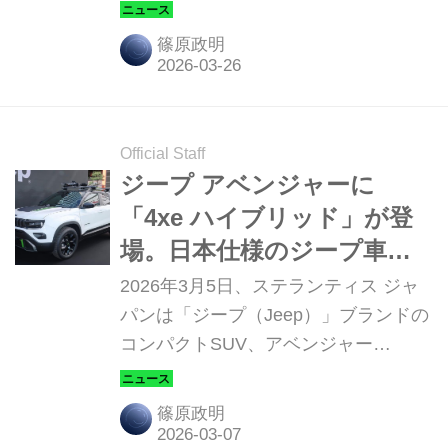
デル「リリック V（CADILLAC LYRIQ-
V）」の販売を開始すると発表した。
篠原政明
Official Staff
ジープ アベンジャーに
「4xe ハイブリッド」が登
場。日本仕様のジープ車で
は初の4WD ハイブリッドモ
2026年3月5日、ステランティス ジャ
デル
パンは「ジープ（Jeep）」ブランドの
コンパクトSUV、アベンジャー
（Avenger）に日本仕様では初の4輪駆
動ハイブリッド車「4xe ハイブリッ
篠原政明
ド」を追加設定して発売した。