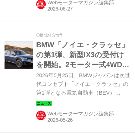
Webモーターマガジン編集部
にリアにトルクを配分する4MOTION
システムが与えられたモデルで、「本
格的なオフローダーの誕生」と大きな
注目を集めた。日本発表を目前にオー
Official Staff
ストリアで開催された国際試乗会に
BMW「ノイエ・クラッセ」
Motor Magazine誌も参加しているの
の第1弾、新型iX3の受付け
で、今回はその時の模様を振り返って
を開始。2モーター式4WDで
みよう。（以下の試乗記は、Motor
航続可能距離800km以上に
2026年5月25日、BMWジャパンは次世
Magazine 2012年5月号より）
代コンセプト「ノイエ・クラッセ」の
第1弾となる電気自動車（BEV）
「iX3」の優先商談申込みの受付を専
用Webサイトで開始した。
Webモーターマガジン編集部