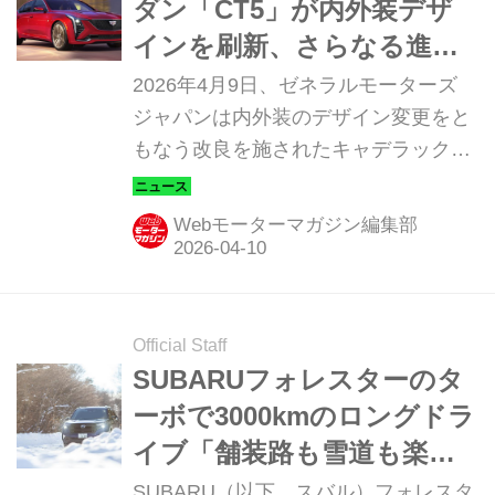
ダン「CT5」が内外装デザ
インを刷新、さらなる進化
を遂げて日本に再上陸
2026年4月9日、ゼネラルモーターズ
ジャパンは内外装のデザイン変更をと
もなう改良を施されたキャデラックブ
ランドのスポーツセダン、「CT5」の
販売を開始したことを発表。
Webモーターマガジン編集部
Official Staff
SUBARUフォレスターのタ
ーボで3000kmのロングドラ
イブ「舗装路も雪道も楽し
く安心安全に走れることが
SUBARU（以下、スバル）フォレスタ