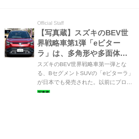
Official Staff
【写真蔵】スズキのBEV世
界戦略車第1弾「eビター
ラ」は、多角形や多面体構
造のエクステリアデザイン
スズキのBEV世界戦略車第一弾とな
を採用
る、BセグメントSUVの「eビターラ」
が日本でも発売された。以前にプロト
タイプは紹介したが、市販版のディテ
ールを写真で紹介しよう。
Webモーターマガジン編集部
MotorMagazine誌 連動型特別企画