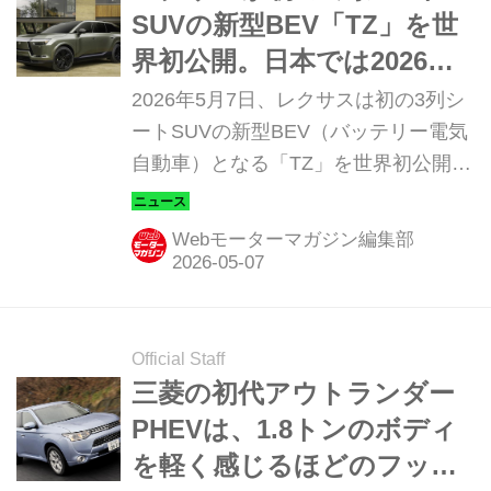
SUVの新型BEV「TZ」を世
界初公開。日本では2026年
冬ごろ発売の予定
2026年5月7日、レクサスは初の3列シ
ートSUVの新型BEV（バッテリー電気
自動車）となる「TZ」を世界初公開し
た。北米や欧州など世界各地での展開
を予定しており、日本では2026年冬ご
Webモーターマガジン編集部
ろの発売を予定している。
Official Staff
三菱の初代アウトランダー
PHEVは、1.8トンのボディ
を軽く感じるほどのフット