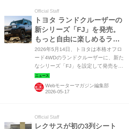
Official Staff
トヨタ ランドクルーザーの
新シリーズ「FJ」を発売。
もっと自由に楽しめるラン
クルの登場
2026年5月14日、トヨタは本格オフロ
ード4WDのランドクルーザーに、新た
なシリーズ「FJ」を設定して発売を開
始した。
Webモーターマガジン編集部
Official Staff
レクサスが初の3列シート