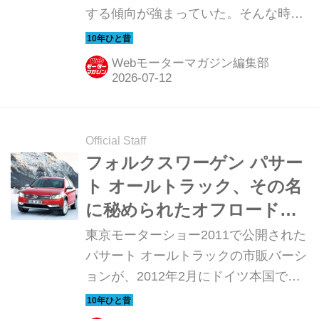
する傾向が強まっていた。そんな時代
のニューモデル試乗記を当時の記事と
写真で紹介していこう。今回は、2013
Webモーターマガジン編集部
年にアウディ Q5に追加設定されたハ
イブリッド車だ。
Official Staff
フォルクスワーゲン パサー
ト オールトラック、その名
に秘められたオフロード走
破性能の証【10年ひと昔の
東京モーターショー2011で公開された
新車】
パサート オールトラックの市販バーシ
ョンが、2012年2月にドイツ本国で正
式に発表された。パサートヴァリアン
トをベースに、SUV風のルックスと常