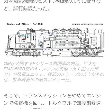
気を蒸気機関のピストン駆動のように使うな
ど、試行錯誤だった。
GMが公開するFシリーズ機関車の内部。巨大な
EMD-567B型V16エンジンの前部（丸く囲った部
分）が発電ユニット。後部のストーブのようなもの
は、客車暖房用の蒸気ボイラーだ。
そこで、トランスミッションをやめてエンジ
ンで発電機を回し、トルクフルで無段階変速