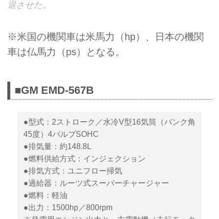
退させた。
※米国の機関車は米馬力（hp）、日本の機関
車は仏馬力（ps）となる。
■GM EMD-567B
●型式：2ストローク／水冷V型16気筒（バンク角
45度）4バルブSOHC
●排気量：約148.8L
●燃料供給方式：インジェクション
●排気方式：ユニフロー掃気
●過給器：ルーツ式スーパーチャージャー
●燃料：軽油
●出力：1500hp／800rpm