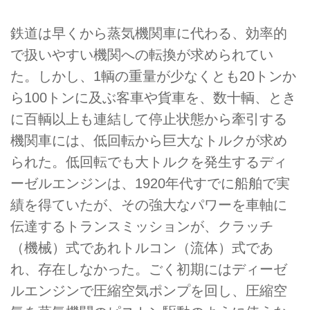
鉄道は早くから蒸気機関車に代わる、効率的
で扱いやすい機関への転換が求められてい
た。しかし、1輌の重量が少なくとも20トンか
ら100トンに及ぶ客車や貨車を、数十輌、とき
に百輌以上も連結して停止状態から牽引する
機関車には、低回転から巨大なトルクが求め
られた。低回転でも大トルクを発生するディ
ーゼルエンジンは、1920年代すでに船舶で実
績を得ていたが、その強大なパワーを車軸に
伝達するトランスミッションが、クラッチ
（機械）式であれトルコン（流体）式であ
れ、存在しなかった。ごく初期にはディーゼ
ルエンジンで圧縮空気ポンプを回し、圧縮空