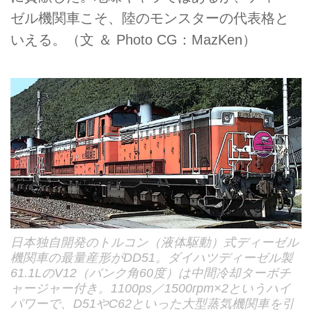
ゼル機関車こそ、陸のモンスターの代表格と
いえる。（文 ＆ Photo CG：MazKen）
日本独自開発のトルコン（液体駆動）式ディーゼル
機関車の最量産形がDD51。ダイハツディーゼル製
61.1LのV12（バンク角60度）は中間冷却ターボチ
ャージャー付き。1100ps／1500rpm×2というハイ
パワーで、D51やC62といった大型蒸気機関車を引