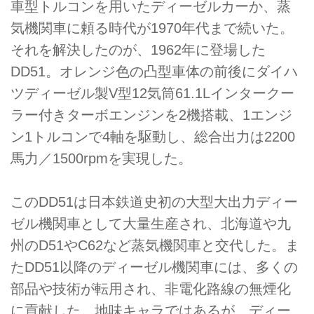
車型トルコンを用いたディーゼルカーか、蒸
気機関車に頼る時代が1970年代まで続いた。
それを解決したのが、1962年に登場した
DD51。オレンジ色の凸型車体の前後にダイハ
ツディーゼル製V型12気筒61.1Lインタークー
ラー付きターボエンジンを2機搭載、1エンジ
ン1トルコンで4軸を駆動し、総合出力は2200
馬力／1500rpmを実現した。
このDD51は日本鉄道史初の大型大出力ディー
ゼル機関車として大量生産され、北海道や九
州のD51やC62など蒸気機関車と交代した。ま
たDD51以降のディーゼル機関車には、多くの
部品や技術が転用され、非電化路線の無煙化
に貢献した。地味キャラではあるが、ディー