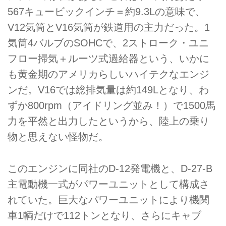
567キュービックインチ＝約9.3Lの意味で、
V12気筒とV16気筒が鉄道用の主力だった。1
気筒4バルブのSOHCで、2ストローク・ユニ
フロー掃気＋ルーツ式過給器という、いかに
も黄金期のアメリカらしいハイテクなエンジ
ンだ。V16では総排気量は約149Lとなり、わ
ずか800rpm（アイドリング並み！）で1500馬
力を平然と出力したというから、陸上の乗り
物と思えない怪物だ。
このエンジンに同社のD-12発電機と、D-27-B
主電動機一式がパワーユニットとして構成さ
れていた。巨大なパワーユニットにより機関
車1輌だけで112トンとなり、さらにキャブ