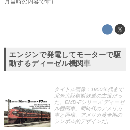
月当時の内容です）
エンジンで発電してモーターで駆
動するディーゼル機関車
タイトル画像：1950年代まで
北米大陸横断鉄道の主役だっ
た、EMD-Fシリーズ ディーゼ
ル機関車。同時代のアメリカ
車と同様、アメリカ黄金期の
シンボル的デザインだ。