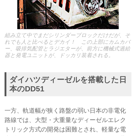
組み立て中でまだシリンダーブロックだけだが、そ
れでも人と比べるとデカイ！ この上部にカムカバ
ー、吸排気配管とラジエターが、前方に機械式過給
器と発電ユニットが、ドッカリ装着される。
ダイハツディーゼルを搭載した日
本のDD51
一方、軌道幅が狭く路盤の弱い日本の非電化
路線では、大型・大重量なディーゼルエレク
トリック方式の開発は困難とされ、軽量な電