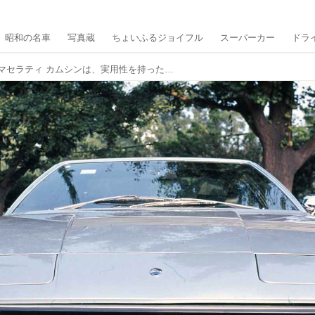
昭和の名車
写真蔵
ちょいふるジョイフル
スーパーカー
ドラ
【FRへの憧憬 11】マセラティ カムシンは、実用性を持った高貴な超高速GTカーだった