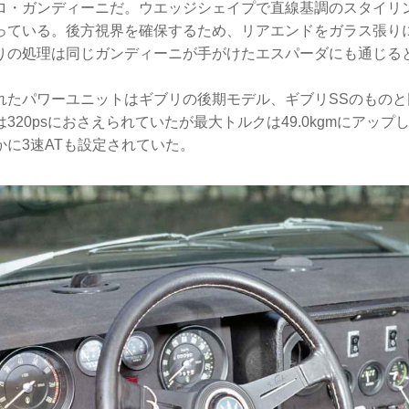
ロ・ガンディーニだ。ウエッジシェイプで直線基調のスタイリ
っている。後方視界を確保するため、リアエンドをガラス張り
りの処理は同じガンディーニが手がけたエスパーダにも通じる
たパワーユニットはギブリの後期モデル、ギブリSSのものと同じ
は320psにおさえられていたが最大トルクは49.0kgmにアッ
かに3速ATも設定されていた。