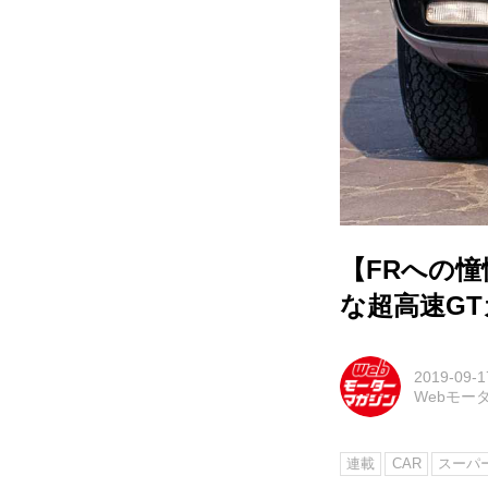
【FRへの憧
な超高速G
2019-09-1
Webモー
連載
CAR
スーパ