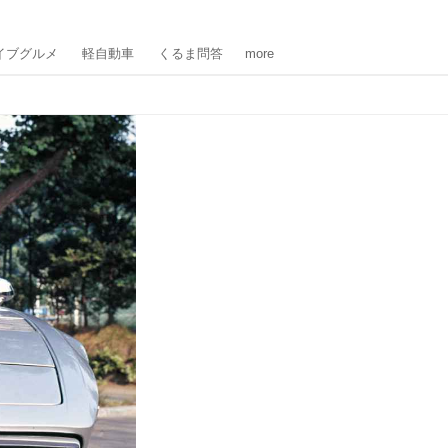
イブグルメ
軽自動車
くるま問答
more