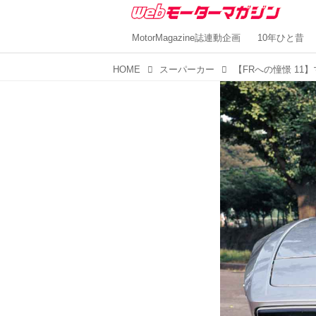
MotorMagazine誌連動企画
10年ひと昔
HOME
スーパーカー