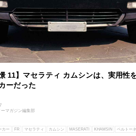
憬 11】マセラティ カムシンは、実用性
Tカーだった
7
ターマガジン編集部
ーカー
FR
マセラティ
カムシン
MASERATI
KHAMSIN
ベルトー