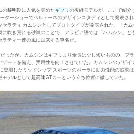
ムの黎明期に人気を集めた
ギブリ
の後継モデルが、ここで紹介
 モーターショーでベルトーネのデザインスタディとして発表され
マセラティ カムシンとしてプロトタイプが発表された。「カム
漠に吹き荒れる砂嵐のことで、アラビア語では「ハムシン」と
セラティ一連の風に由来する車名だ。
ーだったが、カムシンはギブリより全長は少し短いものの、プラ
アゲートを備え、実用性を向上させていた。カムシンのデザイ
年に登場したミッドシップ スポーツのボーラに動力性能の追求は
継モデルとして超高速GTカーという立ち位置に徹していた。