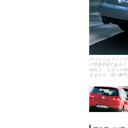
アバントはライフス
の常套手段であるリ
442Lと、セダン
きるから、使い勝手