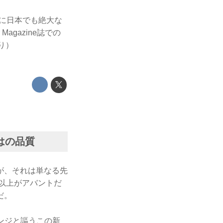
でに日本でも絶大な
gazine誌での
より）
はの品質
が、それは単なる先
以上がアバントだ
だ。
ェンジと謳うこの新