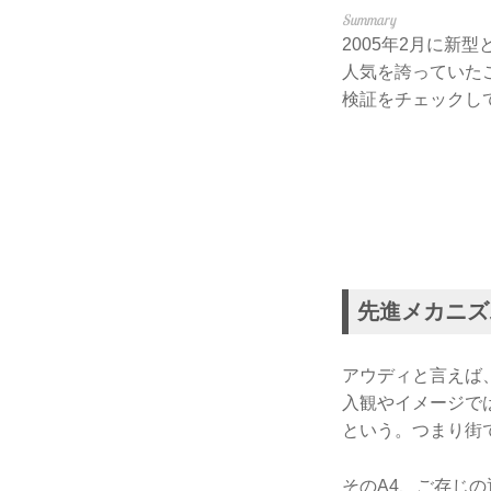
2005年2月に新
人気を誇っていたこ
検証をチェックしてみ
先進メカニズ
アウディと言えば
入観やイメージで
という。つまり街
そのA4、ご存じの