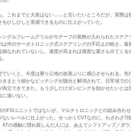
も、これまでと大差はない……と言いたいところだが、実際は
さをひしひしと実感できるものに仕上がっていた。
シングルフレームグリルがモチーフの装飾が入れられたステア
のは件のサーボトロニック式ステアリングの手応えの軽さ。最
は損なわれていないし、速度が高まれば適度な重さも出てくる
る。
げていくと、今度は乗り心地の改善ぶりに感心させられる。先
つきまとう細かなピッチングが随分と解消されて、日常域での
が両立できてきた。もう少しだけダンピングを効かせたいとは
るに違いない。
最新のFSIユニットではないが、マルチトロニックとの組み合わ
がないレベルに仕上がった。せっかくCVTなのに、わざわざ7
、ATの感触に慣れ親しんだ人には、あえてシフトアップ／ダウ