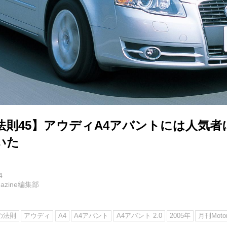
法則45】アウディA4アバントには人気者
いた
4
agazine編集部
の法則
アウディ
A4
A4アバント
A4アバント 2.0
2005年
月刊Motor