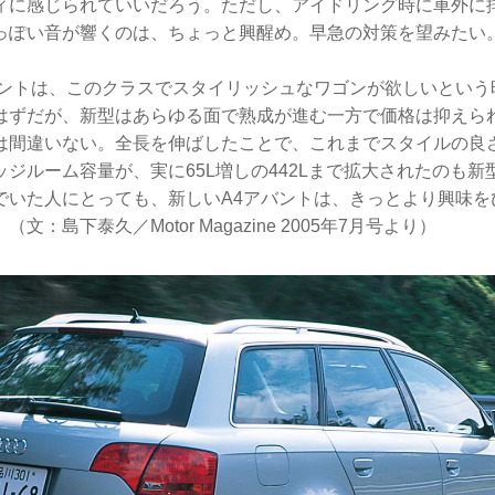
ィに感じられていいだろう。ただし、アイドリング時に車外に
っぽい音が響くのは、ちょっと興醒め。早急の対策を望みたい
バントは、このクラスでスタイリッシュなワゴンが欲しいという
はずだが、新型はあらゆる面で熟成が進む一方で価格は抑えら
は間違いない。全長を伸ばしたことで、これまでスタイルの良
ジルーム容量が、実に65L増しの442Lまで拡大されたのも
でいた人にとっても、新しいA4アバントは、きっとより興味を
：島下泰久／Motor Magazine 2005年7月号より）