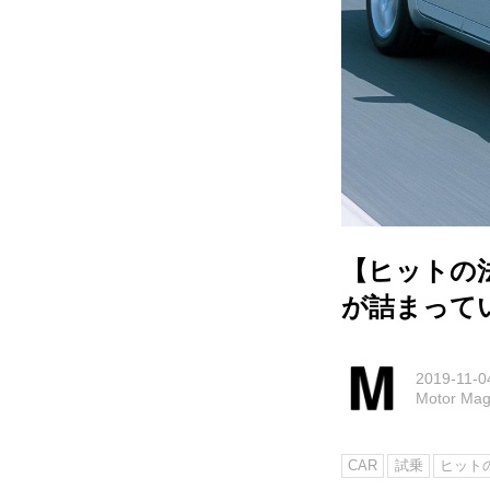
【ヒットの
が詰まって
2019-11-0
Motor M
CAR
試乗
ヒット