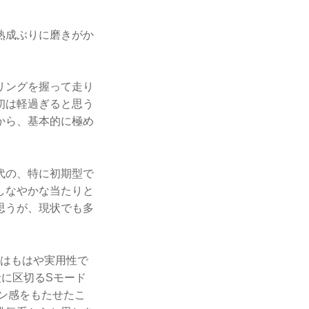
熟成ぶりに磨きがか
リングを握って走り
初は軽過ぎると思う
から、基本的に極め
代の、特に初期型で
しなやかな当たりと
思うが、現状でも多
せはもはや実用性で
段に区切るSモード
ン感をもたせたこ