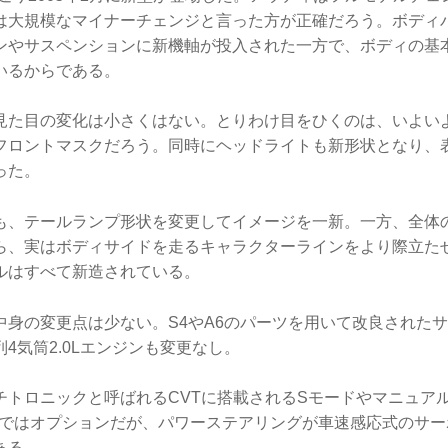
は大規模なマイナーチェンジと言った方が正確だろう。ボディ
ンやサスペンションに新機軸が投入された一方で、ボディの基
いるからである。
見た目の変化は小さくはない。とりわけ目をひくのは、いよい
フロントマスクだろう。同時にヘッドライトも新形状となり、
った。
も、テールランプ形状を変更してイメージを一新。一方、全体
ら、実はボディサイドを走るキャラクターラインをより際立た
ルはすべて新造されている。
中身の変更点は少ない。S4やA6のパーツを用いて改良された
4気筒2.0Lエンジンも変更なし。
チトロニックと呼ばれるCVTに搭載されるSモードやマニュア
.0ではオプションだが、パワーステアリングが車速感応式のサ
ある。