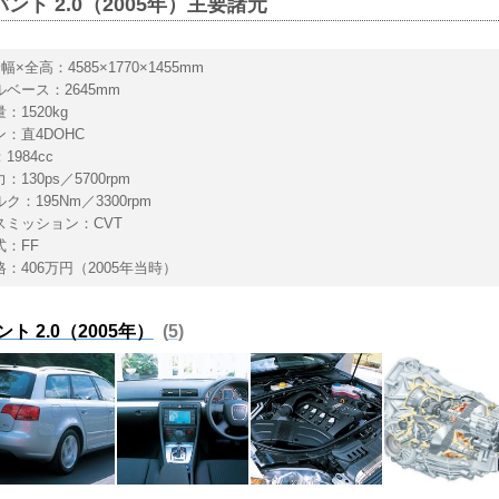
ント 2.0（2005年）主要諸元
幅×全高：4585×1770×1455mm
ベース：2645mm
：1520kg
：直4DOHC
1984cc
130ps／5700rpm
ク：195Nm／3300rpm
スミッション：CVT
式：FF
：406万円（2005年当時）
ト 2.0（2005年）
5