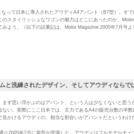
型となって日本に導入されたアウディA4アバント（B7型）。す
のスタイリッシュなワゴンの魅力はどこにあったのか。Motor Ma
よう。（以下の試乗記は、Motor Magazine 2005年7月号
ムと洗練されたデザイン、そしてアウディならで
、まず思い浮かぶのはアバント、という人は少なくないと思う
はない。実際にここ日本では、主力であるA4の販売台数の半数
で見かけるアウディの、相当な割合いがアバントだというわけ
通り2005年2月に新型が登場した。アウディはフルモデルチ