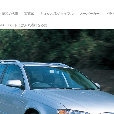
昭和の名車
写真蔵
ちょいふるジョイフル
スーパーカー
ドラ
【ヒットの法則45】アウディA4アバントには人気者になる要素が詰まっていた