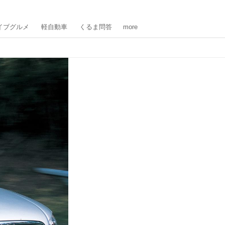
イブグルメ
軽自動車
くるま問答
more