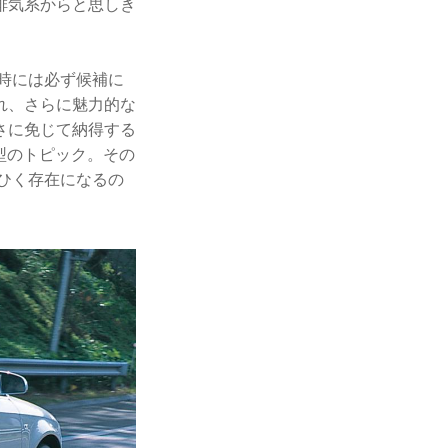
排気系からと思しき
。
時には必ず候補に
れ、さらに魅力的な
さに免じて納得する
新型のトピック。その
ひく存在になるの