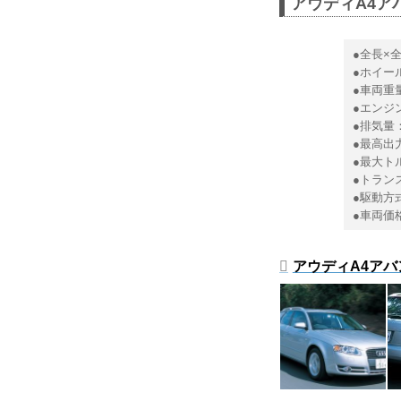
アウディA4アバ
●全長×全
●ホイール
●車両重量
●エンジン
●排気量：
●最高出力：
●最大トル
●トラン
●駆動方
●車両価格
アウディA4アバン