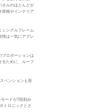
パネルのほとんどが
本骨格やインテリア
よシングルフレーム
表情は一気にアグレ
のプロポーションは
せるために、ルーフ
サスペンションも形
ルモードが7段刻み
ーボトロニックとさ