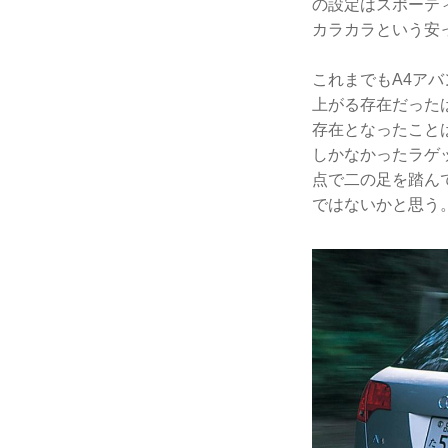
の設定はスポーテ
カラカラという安
これまでもA4ア
上がる存在だった
存在となったこと
しかなかったラゲッ
点で二の足を踏ん
ではないかと思う。（文