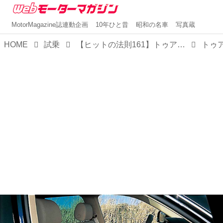
MotorMagazine誌連動企画
10年ひと昔
昭和の名車
写真蔵
HOME
試乗
【ヒットの法則161】トゥアレグ／ポロ／ニュービートルの同時試乗でわかったフォルクスワーゲンの神髄