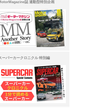
MotorMagazine誌 連動型特別企画
スーパーカークロニクル 特別編