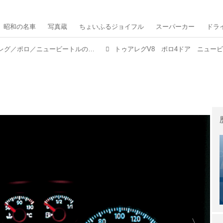
昭和の名車
写真蔵
ちょいふるジョイフル
スーパーカー
ドラ
【ヒットの法則161】トゥアレグ／ポロ／ニュービートルの同時試乗でわかったフォルクスワーゲンの神髄
トゥアレグV8 ポロ4ドア ニュービ