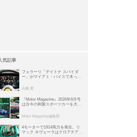
人気記事
フェラーリ「デイトナ スパイダ
ー」がマイアミ・バイスで木っ端
みじんになった後「テスタロッ
サ」に化けた理由
石橋 寛
『Motor Magazine』2026年9月号
は古今の和製スポーツカーを大特
集。欧州スポーツ＆スーパーカー
情報も満載
Motor Magazine編集部
4モーターで1914馬力を発生。リ
マック ネヴェーラはクロアチア発
のハイパーBEV【スーパーカーク