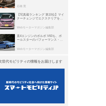
生き残っていた「CLK DTM AMG
P900 プロトタイプ」とは
石橋 寛
【写真蔵ランキング 第10位】マイ
ナーチェンジでエクステリアを刷
新、使い勝手も向上した「日産 サ
クラ」
Webモーターマガジン編集部
直4エンジンのボルボ V60も、ポ
ールスターのパフォーマンス・パ
ッケージでパワーアップ【10年ひ
と昔の新車】
Webモーターマガジン編集部
次世代モビリティの情報をお届けします