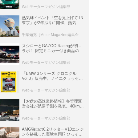
ロニクル・完全版／115】
Webモーターマガジン編集部
熱気球イベント「空を見上げて IN
東京」が2年ぶりに開催。熱気球
体験搭乗会や模型飛行機づくり教
室などのコンテンツも
千葉知充（Motor Magazine編集企画室）
スシローとGAZOO Racingが初コ
ラボ！ 限定ミニカー付き商品の
他、富士スピードウェイのイベン
ト体験があたる抽選企画などを展
Webモーターマガジン編集部
開
「BMW 3シリーズ クロニクル
Vol.3」販売中。ノイエクラッセか
ら3シリーズへ、誕生50周年記念
ムック
Webモーターマガジン編集部
【お盆の高速道路情報】各管理運
営会社が渋滞予測を発表。40km以
上の渋滞を予測されている道が複
数ある
Webモーターマガジン編集部
AMG独自の6.2リッターV10エンジ
ンを搭載した実験車両!? ひっそり