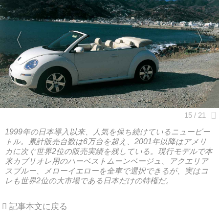
1999年の日本導入以来、人気を保ち続けているニュービー
トル。累計販売台数は6万台を超え、2001年以降はアメリ
カに次ぐ世界2位の販売実績を残している。現行モデルで本
来カブリオレ用のハーベストムーンベージュ、アクエリア
スブルー、メローイエローを全車で選択できるが、実はコ
レも世界2位の大市場である日本だけの特権だ。
記事本文に戻る