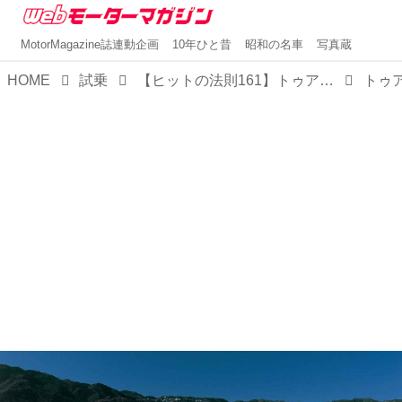
MotorMagazine誌連動企画
10年ひと昔
昭和の名車
写真蔵
HOME
試乗
【ヒットの法則161】トゥアレグ／ポロ／ニュービートルの同時試乗でわかったフォルクスワーゲンの神髄