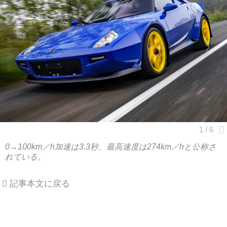
0→100km／h加速は3.3秒、最高速度は274km／hと公称さ
れている。
記事本文に戻る