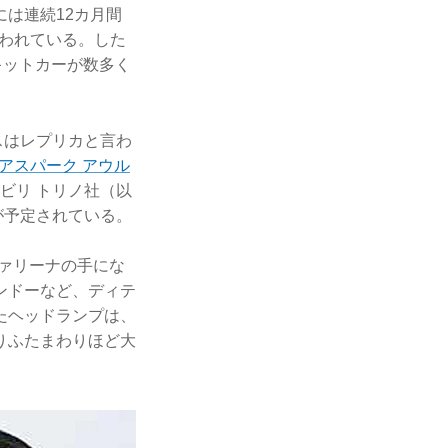
は連続12カ月間
言われている。した
キットカーが数多く
スはレプリカと言わ
アスパーク アウル
ビリ トリノ社（以
産が予定されている。
ファリーナの手にな
ンドーなど、ディテ
たヘッドランプは、
りふたまわりほど大