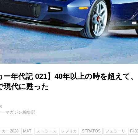
ー年代記 021】40年以上の時を超えて
定で現代に甦った
6
ターマガジン編集部
カー2020
MAT
ストラトス
レプリカ
STRATOS
フェラーリ
F43