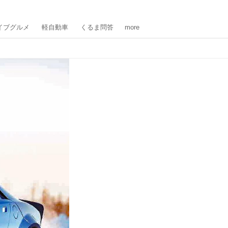
イブグルメ
軽自動車
くるま問答
more