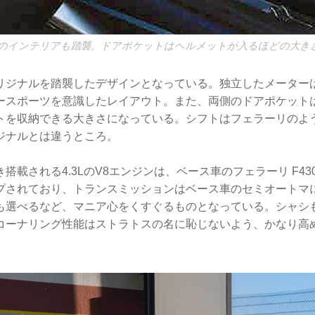
のインテリアも踏襲。ドアポケットはヘルメットが入るほどの大き
リジナルを踏襲したデザインとなっている。独立したメーター
ースポーツを意識したレイアウト。また、両側のドアポケット
トを収納できる大きさになっている。シフトはフェラーリのよ
ジナルとは違うところ。
搭載される4.3LのV8エンジンは、ベース車のフェラーリ F4
プされており、トランスミッションはベース車のセミオートマ
も選べるなど、マニア心をくすぐるものとなっている。シャシ
コーナリング性能はストラトスの名に恥じないよう、かなり高