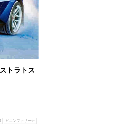
、ストラトス
0
ピニンファリーナ