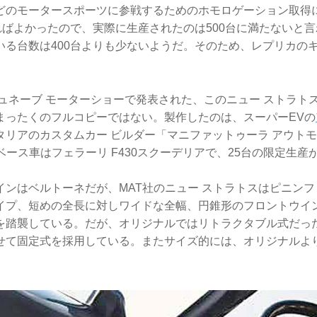
どのモータースポーツに参戦するためのホモロゲーション取得に
ればよかったので、実際に生産されたのは500台に満たないと
いる台数は400台よりも少ないようだ。そのため、レプリカの
ジュネーブ モーターショーで発表された、このニュー ストラト
まったくのフルコピーではない。製作したのは、スーパーEVの
タリアのカスタムカー ビルダー「マニファットゥーラ アウトモ
ベース車はフェラーリ F430スクーデリアで、25台の限定生
インはベルトーネだが、MAT社のニュー ストラトスはピニン
イプ、短めの全長に対しワイドな全幅、円錐形のフロントウイ
を踏襲している。だが、オリジナルではリトラクタブル式だっ
せて固定式を採用している。またサイズ的には、オリジナルよ