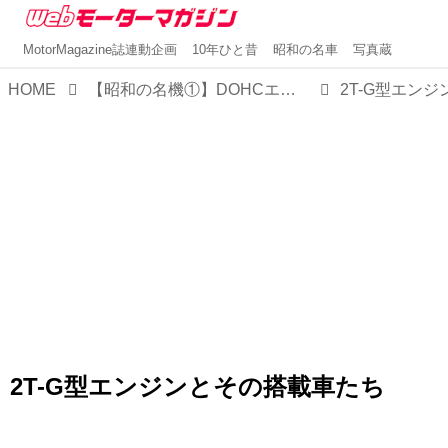
MotorMagazine誌連動企画
10年ひと昔
昭和の名車
写真蔵
HOME
【昭和の名機①】DOHCエンジンを身近な存在にした「トヨタ2T-G」の功績は大きい
2T-G型エンジンとその搭載車たち