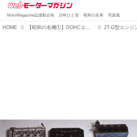
MotorMagazine誌連動企画
10年ひと昔
昭和の名車
写真蔵
HOME
【昭和の名機①】DOHCエンジンを身近な存在にした「トヨタ2T-G」の功績は大きい