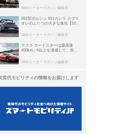
他、富士スピードウェイのイベン
ト体験があたる抽選企画などを展
Webモーターマガジン編集部
開
991型ポルシェ 911カレラ カブリ
オレのふたつの大きな進化【10年
ひと昔の新車】
Webモーターマガジン編集部
テスラ ロードスターは最高速
400km／h以上を達成して、世界
最速を目指すハイパーEV【スーパ
ーカークロニクル・完全版／
Webモーターマガジン編集部
113】
次世代モビリティの情報をお届けします