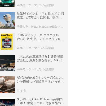
ロニクル・完全版／115】
Webモーターマガジン編集部
熱気球イベント「空を見上げて IN
東京」が2年ぶりに開催。熱気球
体験搭乗会や模型飛行機づくり教
室などのコンテンツも
千葉知充（Motor Magazine編集企画室）
「BMW 3シリーズ クロニクル
Vol.3」販売中。ノイエクラッセか
ら3シリーズへ、誕生50周年記念
ムック
Webモーターマガジン編集部
【お盆の高速道路情報】各管理運
営会社が渋滞予測を発表。40km以
上の渋滞を予測されている道が複
数ある
Webモーターマガジン編集部
AMG独自の6.2リッターV10エンジ
ンを搭載した実験車両!? ひっそり
生き残っていた「CLK DTM AMG
P900 プロトタイプ」とは
石橋 寛
スシローとGAZOO Racingが初コ
ラボ！ 限定ミニカー付き商品の