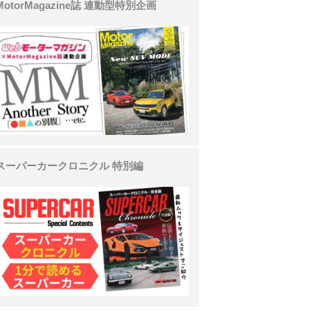
MotorMagazine誌 連動型特別企画
スーパーカークロニクル 特別編