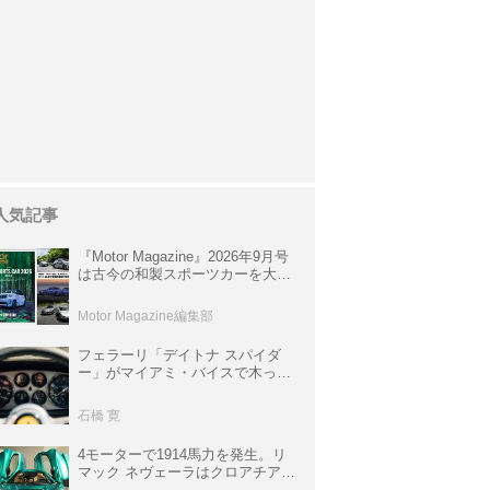
人気記事
『Motor Magazine』2026年9月号
は古今の和製スポーツカーを大特
集。欧州スポーツ＆スーパーカー
情報も満載
Motor Magazine編集部
フェラーリ「デイトナ スパイダ
ー」がマイアミ・バイスで木っ端
みじんになった後「テスタロッ
サ」に化けた理由
石橋 寛
4モーターで1914馬力を発生。リ
マック ネヴェーラはクロアチア発
のハイパーBEV【スーパーカーク