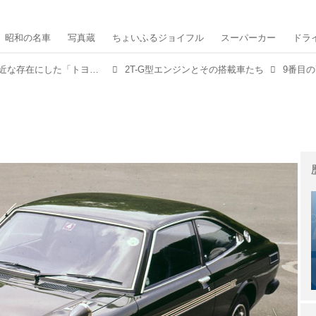
昭和の名車
写真蔵
ちょいふるジョイフル
スーパーカー
ドラ
【昭和の名機①】DOHCエンジンを身近な存在にした「トヨタ2T-G」の功績は大きい
2T-G型エンジンとその搭載車たち
9番目