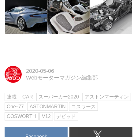
2020-05-06
Webモーターマガジン編集部
連載
CAR
スーパーカー2020
アストンマーティン
Oneｰ77
ASTONMARTIN
コスワース
COSWORTH
V12
デビッド
Facebook