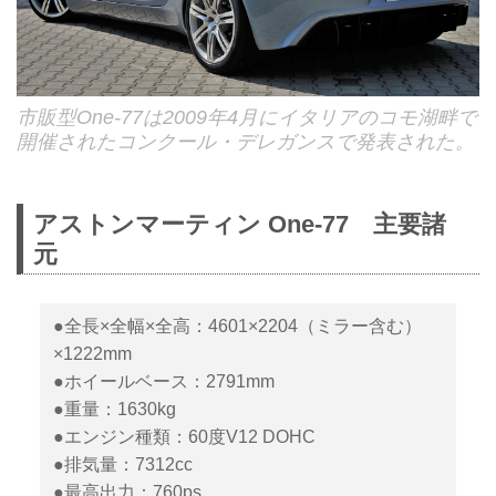
市販型One-77は2009年4月にイタリアのコモ湖畔で
開催されたコンクール・デレガンスで発表された。
アストンマーティン One-77 主要諸
元
●全長×全幅×全高：4601×2204（ミラー含む）
×1222mm
●ホイールベース：2791mm
●重量：1630kg
●エンジン種類：60度V12 DOHC
●排気量：7312cc
●最高出力：760ps