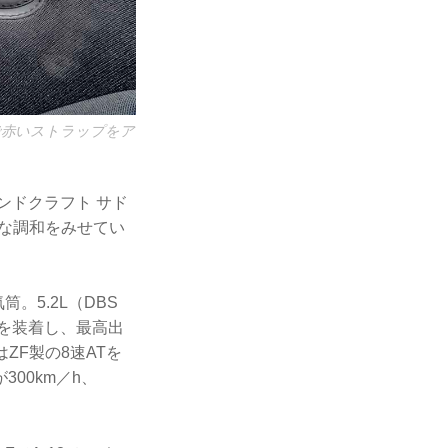
で赤いストラップをア
ンドクラフト サド
な調和をみせてい
。5.2L（DBS
ボを装着し、最高出
ZF製の8速ATを
00km／h、