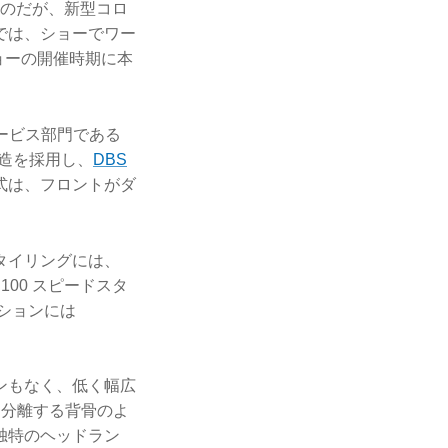
たのだが、新型コロ
では、ショーでワー
ョーの開催時期に本
ービス部門である
構造を採用し、
DBS
式は、フロントがダ
タイリングには、
100 スピードスタ
ションには
ンもなく、低く幅広
を分離する背骨のよ
独特のヘッドラン