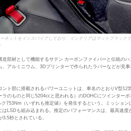
8ホーネットをインスパイアしており、インテリアはマットブラック
。
構造部材として機能するサテン カーボンファイバーと伝統のハ
ム、アルミニウム、3Dプリンターで作られたラバーなどが見事
ント部に搭載されるパワーユニットは、車名のとおりV型12気筒
ラのものと同じ5204ccと思われる）のDOHCにツインター
トルク753Nm（いずれも推定値）を発生するという。ミッションは
はLSDも組み込まれる。推定のパフォーマンスは、最高速度が3
速が3.5秒とされている。