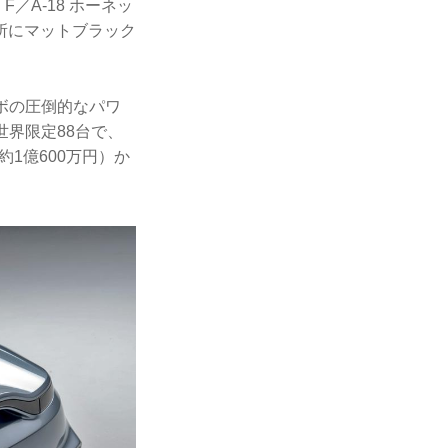
／A-18 ホーネッ
所にマットブラック
ボの圧倒的なパワ
世界限定88台で、
1億600万円）か