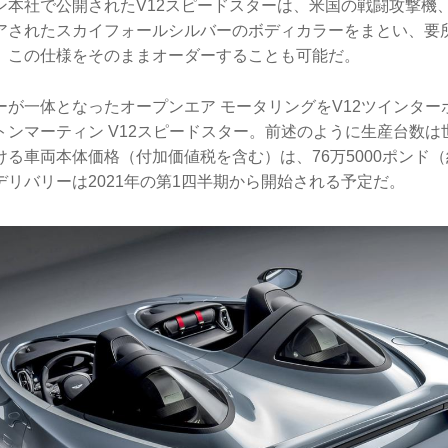
本社で公開されたV12スピードスターは、米国の戦闘攻撃機、F
アされたスカイフォールシルバーのボディカラーをまとい、要
。この仕様をそのままオーダーすることも可能だ。
ーが一体となったオープンエア モータリングをV12ツインター
ンマーティン V12スピードスター。前述のように生産台数は
る車両本体価格（付加価値税を含む）は、76万5000ポンド（約
リバリーは2021年の第1四半期から開始される予定だ。