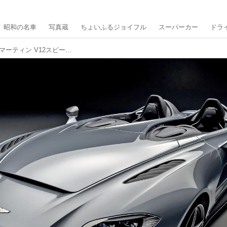
昭和の名車
写真蔵
ちょいふるジョイフル
スーパーカー
ドラ
【スーパーカー年代記 130】アストンマーティン V12スピードスターは世界限定88台のピュアなロードスター