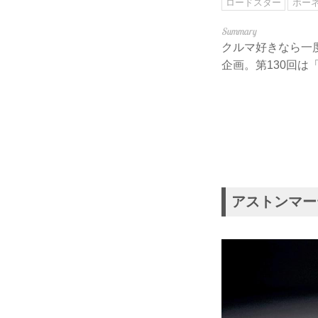
ロードスター
ホー
クルマ好きなら一
企画。第130回は
アストンマーテ