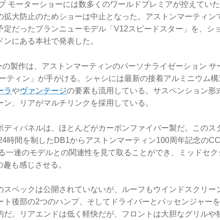
ネーブ モーターショーには数多くのワールドプレミアが控えてい
の拡大防止のためショーは中止となった。アストンマーティン
予定だったブランニューモデル「V12スピードスター」を、シ
ドンにある本社で発表した。
ターの製作は、アストンマーティンのパーソナライゼーション サ
ンマーティン」が手がける。シャシには最新の接着アルミニウム
ーラ
や
ヴァンテージ
の要素も流用している。サスペンション形
ーン、リアがマルチリンクを採用している。
ボディパネルは、ほとんどがカーボンファイバー製だ。このス
ン24時間を制したDB1からアストンマーティン100周年記念のCC
に至る一連のモデルとの関連性を見て取ることができ、ミッドセク
）の趣も感じさせる。
のスペックは公開されていないが、ルーフもウインドスクリー
ート後部の2つのハンプ、そしてドライバーとパッセンジャー
的だ。リアエンドは低く軽快だが、フロントは大胆なグリルや