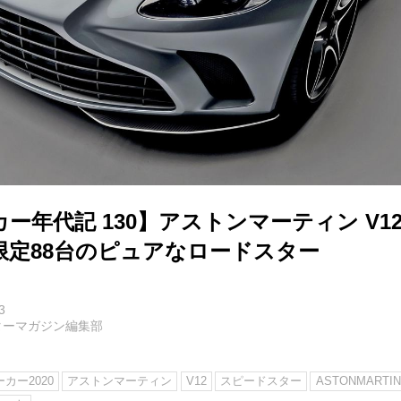
ー年代記 130】アストンマーティン V1
限定88台のピュアなロードスター
3
ターマガジン編集部
カー2020
アストンマーティン
V12
スピードスター
ASTONMARTIN