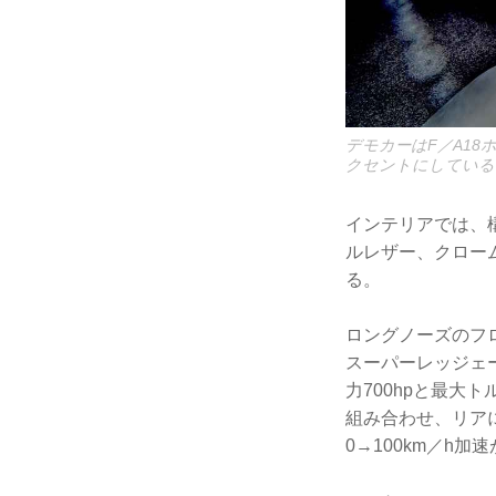
デモカーはF／A1
クセントにしている
インテリアでは、
ルレザー、クロー
る。
ロングノーズのフロ
スーパーレッジェー
力700hpと最大
組み合わせ、リアに
0→100km／h加