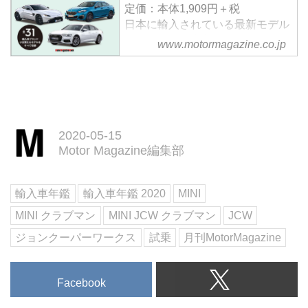
定価：本体1,909円＋税
日本に輸入されている最新モデル
からまもなく導入されるモデルま
www.motormagazine.co.jp
で全31ブランド完全網羅
再生にはAdobe Flashを許可しま
す。
〇プロローグ
「輸入車最新動向2019-2020」
2020-05-15
〇いま注目のニューモデル情報
Motor Magazine編集部
1.ポルシェタイカン
2.ボルボ V60
3.BMW 2シリーズグランクーペ
輸入車年鑑
輸入車年鑑 2020
MINI
／ MINI JCW クラブマン
4.アストンマーティンヴァンテー
MINI クラブマン
MINI JCW クラブマン
JCW
ジ
ジョンクーパーワークス
試乗
月刊MotorMagazine
5.アウディ A6 45 TFSI クワトロ
スポーツ...
Facebook