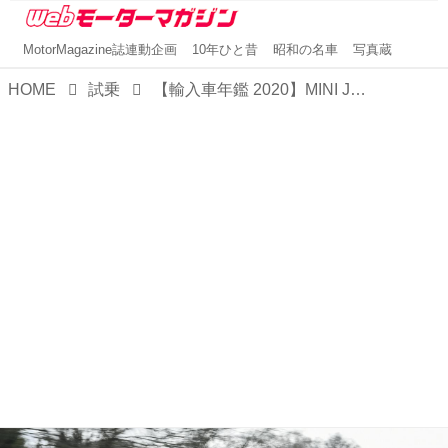
MotorMagazine誌連動企画
10年ひと昔
昭和の名車
写真蔵
HOME
試乗
【輸入車年鑑 2020】MINI JCW クラブマンは愛くるしい存在感と機敏な走り、そして高い実用性を持つ