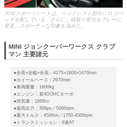
JCWスポーツシートは、ヘッドレスト部分にロゴバ
ッヂを配している。さらに、縁取り部分をグレーに
変更。スポーティな印象を強めた。
MINI ジョンクーパーワークス クラブ
マン 主要諸元
●全長×全幅×全高：4275×1800×1470mm
●ホイールベース：2670mm
●車両重量：1600kg
●エンジン：直4DOHCターボ
●排気量：1998cc
●最高出力：306ps／5000rpm
●最大トルク：450Nm／1750-4500rpm
●トランスミッション：8速AT