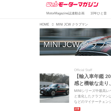
MotorMagazine誌連動企画
10年ひと昔
HOME
MINI JCW クラブマン
MINI JCW クラ
Official Staff
【輸入車年鑑 20
感と機敏な走り
MINIシリーズ中最高
と進化したクラブマンは
などのマイナーチェン
でも、そのハイパフォ