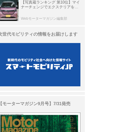
【写真蔵ランキング 第10位】マイ
ナーチェンジでエクステリアを刷
新、使い勝手も向上した「日産 サ
クラ」
Webモーターマガジン編集部
次世代モビリティの情報をお届けします
【モーターマガジン9月号】7/31発売