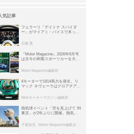
人気記事
フェラーリ「デイトナ スパイダ
ー」がマイアミ・バイスで木っ端
みじんになった後「テスタロッ
サ」に化けた理由
石橋 寛
『Motor Magazine』2026年9月号
は古今の和製スポーツカーを大特
集。欧州スポーツ＆スーパーカー
情報も満載
Motor Magazine編集部
4モーターで1914馬力を発生。リ
マック ネヴェーラはクロアチア発
のハイパーBEV【スーパーカーク
ロニクル・完全版／115】
Webモーターマガジン編集部
熱気球イベント「空を見上げて IN
東京」が2年ぶりに開催。熱気球
体験搭乗会や模型飛行機づくり教
室などのコンテンツも
千葉知充（Motor Magazine編集企画室）