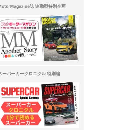
MotorMagazine誌 連動型特別企画
スーパーカークロニクル 特別編