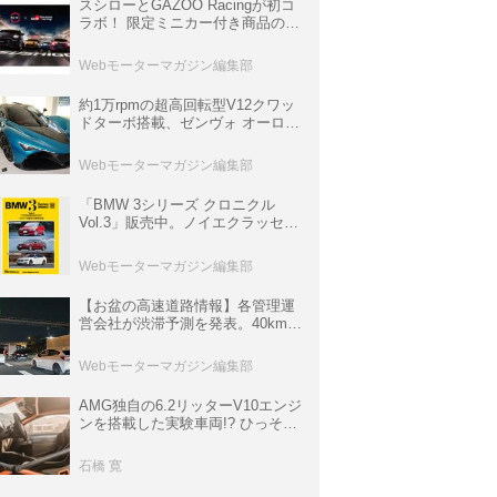
スシローとGAZOO Racingが初コ
ラボ！ 限定ミニカー付き商品の
他、富士スピードウェイのイベン
ト体験があたる抽選企画などを展
Webモーターマガジン編集部
開
約1万rpmの超高回転型V12クワッ
ドターボ搭載、ゼンヴォ オーロラ
は100台限定、デンマーク発のハ
イパーカー【スーパーカークロニ
Webモーターマガジン編集部
クル・完全版／116】
「BMW 3シリーズ クロニクル
Vol.3」販売中。ノイエクラッセか
ら3シリーズへ、誕生50周年記念
ムック
Webモーターマガジン編集部
【お盆の高速道路情報】各管理運
営会社が渋滞予測を発表。40km以
上の渋滞を予測されている道が複
数ある
Webモーターマガジン編集部
AMG独自の6.2リッターV10エンジ
ンを搭載した実験車両!? ひっそり
生き残っていた「CLK DTM AMG
P900 プロトタイプ」とは
石橋 寛