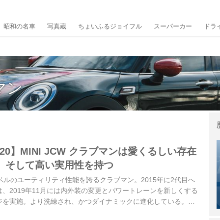
昭和の名車
写真蔵
ちょいふるジョイフル
スーパーカー
ドラ
ブマン
20】MINI JCW クラブマンは愛くるしい存在
、そして高い実用性を持つ
レベルのユーティリティ性能を誇るクラブマン。2015年に2代目へ
、2019年11月には内外装の変更とパワートレーンを新しくする
ジを実施。より洗練され、かつダイナミックに進化している。中
ーマンス仕様JCW（ジョンクーパーワークス）は、サーキット走