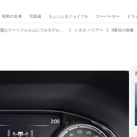
昭和の名車
写真蔵
ちょいふるジョイフル
スーパーカー
ドラ
【ニューモデル写真蔵】流麗なクーペフォルムにフルモデルチェンジした都市型SUV「トヨタ ハリアー」
トヨタ ハリアー
8番目の画像