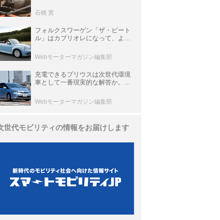
生き残っていた「CLK DTM AMG
P900 プロトタイプ」とは
石橋 寛
フォルクスワーゲン「ザ・ビート
ル」はカブリオレになって、より
スタイリッシュになった【10年ひ
と昔の新車】
Webモーターマガジン編集部
充電できるプリウスは次世代環境
車として一番現実的な解答か。
BEVへのトヨタの挑戦だったプリ
ウスPHV【10年ひと昔の新車】
Webモーターマガジン編集部
次世代モビリティの情報をお届けします