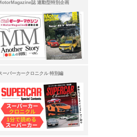
MotorMagazine誌 連動型特別企画
スーパーカークロニクル 特別編