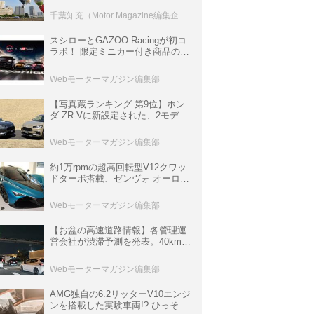
室などのコンテンツも
千葉知充（Motor Magazine編集企画室）
スシローとGAZOO Racingが初コ
ラボ！ 限定ミニカー付き商品の
他、富士スピードウェイのイベン
ト体験があたる抽選企画などを展
Webモーターマガジン編集部
開
【写真蔵ランキング 第9位】ホン
ダ ZR-Vに新設定された、2モデル
の特別仕様車「クロスツーリン
グ」と「ブラックスタイル」
Webモーターマガジン編集部
約1万rpmの超高回転型V12クワッ
ドターボ搭載、ゼンヴォ オーロラ
は100台限定、デンマーク発のハ
イパーカー【スーパーカークロニ
Webモーターマガジン編集部
クル・完全版／116】
【お盆の高速道路情報】各管理運
営会社が渋滞予測を発表。40km以
上の渋滞を予測されている道が複
数ある
Webモーターマガジン編集部
AMG独自の6.2リッターV10エンジ
ンを搭載した実験車両!? ひっそり