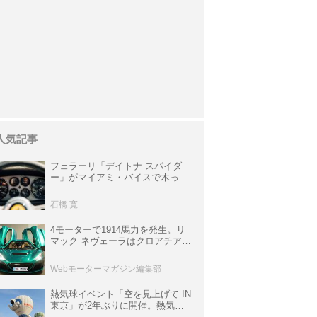
人気記事
フェラーリ「デイトナ スパイダ
ー」がマイアミ・バイスで木っ端
みじんになった後「テスタロッ
サ」に化けた理由
石橋 寛
4モーターで1914馬力を発生。リ
マック ネヴェーラはクロアチア発
のハイパーBEV【スーパーカーク
ロニクル・完全版／115】
Webモーターマガジン編集部
熱気球イベント「空を見上げて IN
東京」が2年ぶりに開催。熱気球
体験搭乗会や模型飛行機づくり教