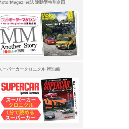
MotorMagazine誌 連動型特別企画
スーパーカークロニクル 特別編