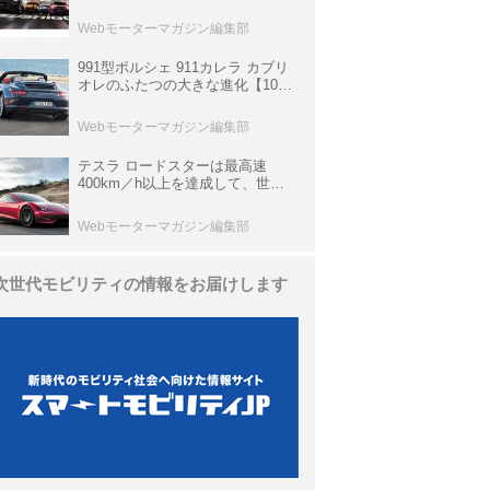
他、富士スピードウェイのイベン
ト体験があたる抽選企画などを展
Webモーターマガジン編集部
開
991型ポルシェ 911カレラ カブリ
オレのふたつの大きな進化【10年
ひと昔の新車】
Webモーターマガジン編集部
テスラ ロードスターは最高速
400km／h以上を達成して、世界
最速を目指すハイパーEV【スーパ
ーカークロニクル・完全版／
Webモーターマガジン編集部
113】
次世代モビリティの情報をお届けします