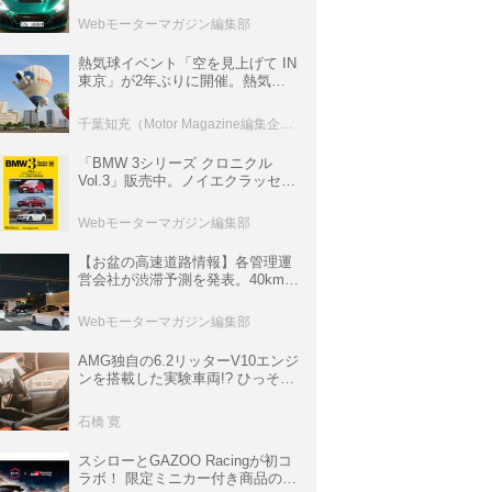
ロニクル・完全版／115】
Webモーターマガジン編集部
熱気球イベント「空を見上げて IN
東京」が2年ぶりに開催。熱気球
体験搭乗会や模型飛行機づくり教
室などのコンテンツも
千葉知充（Motor Magazine編集企画室）
「BMW 3シリーズ クロニクル
Vol.3」販売中。ノイエクラッセか
ら3シリーズへ、誕生50周年記念
ムック
Webモーターマガジン編集部
【お盆の高速道路情報】各管理運
営会社が渋滞予測を発表。40km以
上の渋滞を予測されている道が複
数ある
Webモーターマガジン編集部
AMG独自の6.2リッターV10エンジ
ンを搭載した実験車両!? ひっそり
生き残っていた「CLK DTM AMG
P900 プロトタイプ」とは
石橋 寛
スシローとGAZOO Racingが初コ
ラボ！ 限定ミニカー付き商品の