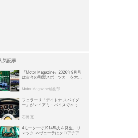
人気記事
『Motor Magazine』2026年9月号
は古今の和製スポーツカーを大特
集。欧州スポーツ＆スーパーカー
情報も満載
Motor Magazine編集部
フェラーリ「デイトナ スパイダ
ー」がマイアミ・バイスで木っ端
みじんになった後「テスタロッ
サ」に化けた理由
石橋 寛
4モーターで1914馬力を発生。リ
マック ネヴェーラはクロアチア発
のハイパーBEV【スーパーカーク