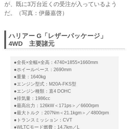
が、既に3万台近くの受注が入っているよう
だ。（写真：伊藤嘉啓）
ハリアー G「レザーパッケージ」
4WD 主要諸元
●全長×全幅×全高：4740×1855×1660mm
●ホイールベース：2690mm
●重量：1640kg
●エンジン型式：M20A-FKS型
●エンジン種類：直4 DOHC
●排気量：1986cc
●最高出力：126kW＜171ps＞／6600rpm
●最大トルク：207Nm＜21.1kgm＞／4800rpm
●トランスミッション：CVT
●WLTCモード燃費：14.7km／L