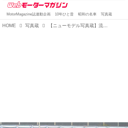
MotorMagazine誌連動企画
10年ひと昔
昭和の名車
写真蔵
HOME
写真蔵
【ニューモデル写真蔵】流麗なクーペフォルムにフルモデルチェンジした都市型SUV「トヨタ ハリアー」