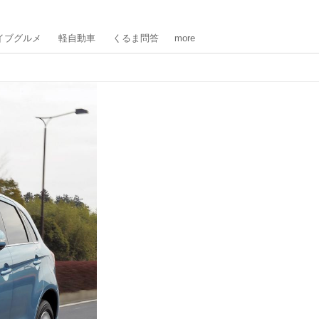
イブグルメ
軽自動車
くるま問答
more