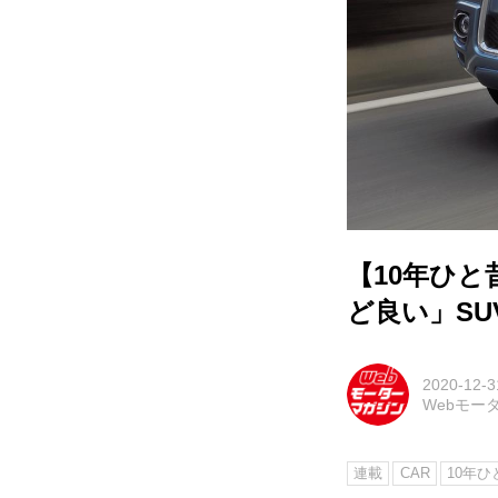
【10年ひと
ど良い」SU
2020-12-3
Webモー
連載
CAR
10年ひ