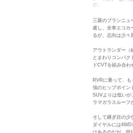
だ。
三菱のブランニュ
慮し、全車エコカ
るが、志向は少々
アウトランダー（
とまわりコンパクト
ドCVTを組み合わ
RVRに乗って、も
強のヒップポイン
SUVよりは低い
ラマガラスルーフ
そして継ぎ目の少
ダイヤルには4W
はあるのだが、抵