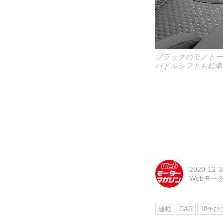
ブラックのモノトー
パドルシフトも標準
2020-12-3
Webモー
連載
CAR
10年ひ