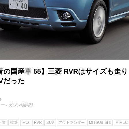
昔の国産車 55】三菱 RVRはサイズも走
Vだった
1
ターマガジン編集部
と昔
試乗
三菱
RVR
SUV
アウトランダー
MITSUBISHI
MIVEC