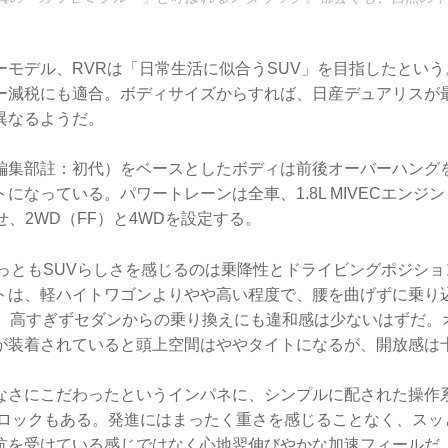
ーモデル、RVRは「日常生活に似合うSUV」を目指したとい
ー減税にも適合。ボディサイズからすれば、日産デュアリスが
異なるようだ。
編集部註：初代）をベースとしたボディは前後オーバーハング
になっている。パワートレーンは全車、1.8L MIVECエンジ
せ、2WD（FF）と4WDを設定する。
っともSUVらしさを感じるのは乗降性とドライビングポジション
トは、軽ハイトワゴンよりやや高い程度で、腰を曲げずに乗り
が、高すぎずセダンからの乗り換えにも違和感は少ないはずだ。
が装着されていると頭上空間はややタイトになるが、開放感は
なさにこだわったというインパネに、シンプルに配された操作
Dロックもある。発進にはまったく重さを感じることなく、スッ
抗を受けている感じではなく心地翌伸びやかな加速フィールだ