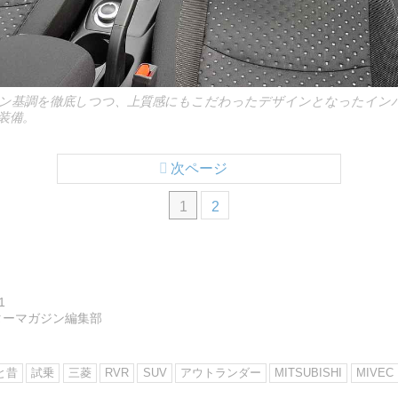
ン基調を徹底しつつ、上質感にもこだわったデザインとなったイン
装備。
次ページ
1
2
1
ターマガジン編集部
と昔
試乗
三菱
RVR
SUV
アウトランダー
MITSUBISHI
MIVEC