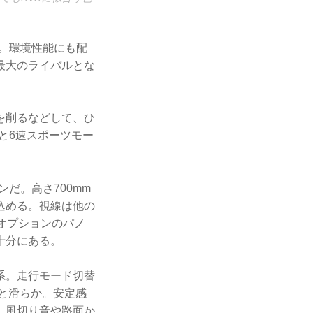
う。環境性能にも配
最大のライバルとな
を削るなどして、ひ
ンと6速スポーツモー
だ。高さ700mm
込める。視線は他の
オプションのパノ
十分にある。
系。走行モード切替
と滑らか。安定感
。風切り音や路面か