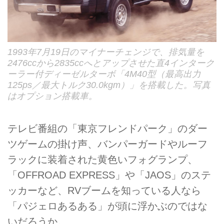
1993年7月19日のマイナーチェンジで、排気量を
2476ccから2835ccへとアップさせた直4インターク
ーラー付ディーゼルターボ「4M40型（最高出力
125ps／最大トルク30.0kgm）」を搭載した。写真
はオプション搭載車。
テレビ番組の「東京フレンドパーク」のダー
ツゲームの掛け声、バンパーガードやルーフ
ラックに装着された黄色いフォグランプ、
「OFFROAD EXPRESS」や「JAOS」のステ
ッカーなど、RVブームを知っている人なら
「パジェロあるある」が頭に浮かぶのではな
いだろうか。