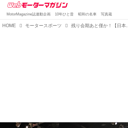
MotorMagazine誌連動企画
10年ひと昔
昭和の名車
写真蔵
HOME
モータースポーツ
残り会期あと僅か！【日本レース写