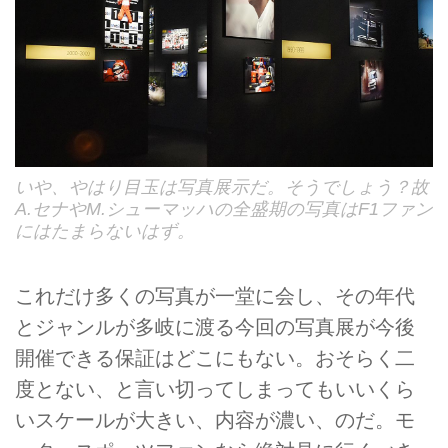
いや、やはり目玉は写真展示だ。そうでしょう？故
A.セナやM.シューマッハの全盛期の写真はF1ファン
にはたまらないはず。
これだけ多くの写真が一堂に会し、その年代
とジャンルが多岐に渡る今回の写真展が今後
開催できる保証はどこにもない。おそらく二
度とない、と言い切ってしまってもいいくら
いスケールが大きい、内容が濃い、のだ。モ