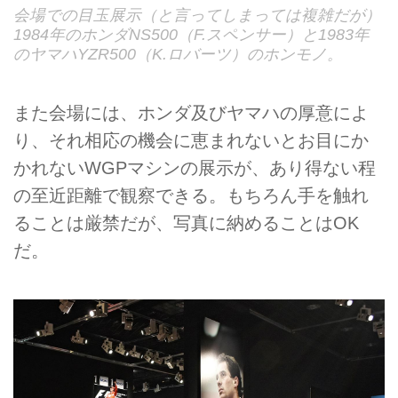
会場での目玉展示（と言ってしまっては複雑だが）
1984年のホンダNS500（F.スペンサー）と1983年
のヤマハYZR500（K.ロバーツ）のホンモノ。
また会場には、ホンダ及びヤマハの厚意によ
り、それ相応の機会に恵まれないとお目にか
かれないWGPマシンの展示が、あり得ない程
の至近距離で観察できる。もちろん手を触れ
ることは厳禁だが、写真に納めることはOK
だ。