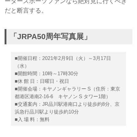
ータースポーツファンなら絶対見に行くべき
だと断言する。
「JRPA50周年写真展」
■開催日程：2021年2月9日（火）～3月17日
（水）
■開館時間：10時～17時30分
■休 館 日：日曜日・祝日
■開催会場：キヤノンギャラリー S（住所：東京
都港区港南2-16-6 キヤノン S タワー1階）
■交通案内：JR品川駅港南口より徒歩約8分、京
浜急行品川駅より徒歩約10分
■入 場 料：無料