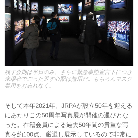
残す会期は平日のみ、さらに緊急事態宣言下につき
来場者でごった返す心配は無用だ。もちろんマスク
着用をお忘れなく。
そして本年2021年、JRPAが設立50年を迎える
にあたりこの50周年写真展が開催の運びとな
った。在籍会員による過去50年間の貴重な写
真を約100点、厳選し展示しているので非常に