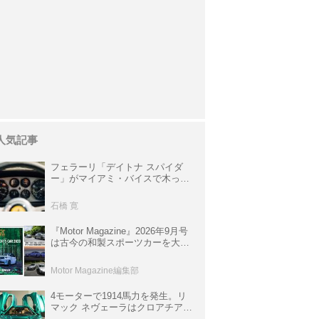
人気記事
フェラーリ「デイトナ スパイダ
ー」がマイアミ・バイスで木っ端
みじんになった後「テスタロッ
サ」に化けた理由
石橋 寛
『Motor Magazine』2026年9月号
は古今の和製スポーツカーを大特
集。欧州スポーツ＆スーパーカー
情報も満載
Motor Magazine編集部
4モーターで1914馬力を発生。リ
マック ネヴェーラはクロアチア発
のハイパーBEV【スーパーカーク