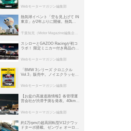
ロニクル・完全版／115】
Webモーターマガジン編集部
熱気球イベント「空を見上げて IN
東京」が2年ぶりに開催。熱気球
体験搭乗会や模型飛行機づくり教
室などのコンテンツも
千葉知充（Motor Magazine編集企画室）
スシローとGAZOO Racingが初コ
ラボ！ 限定ミニカー付き商品の
他、富士スピードウェイのイベン
ト体験があたる抽選企画などを展
Webモーターマガジン編集部
開
「BMW 3シリーズ クロニクル
Vol.3」販売中。ノイエクラッセか
ら3シリーズへ、誕生50周年記念
ムック
Webモーターマガジン編集部
【お盆の高速道路情報】各管理運
営会社が渋滞予測を発表。40km以
上の渋滞を予測されている道が複
数ある
Webモーターマガジン編集部
約1万rpmの超高回転型V12クワッ
ドターボ搭載、ゼンヴォ オーロラ