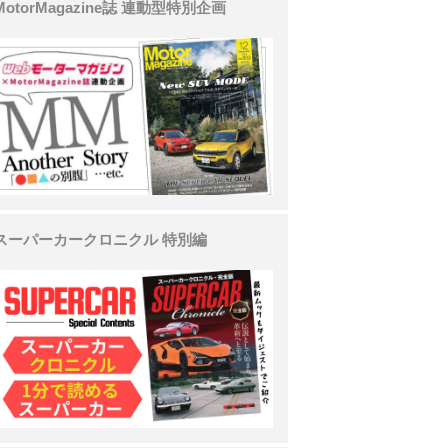
MotorMagazine誌 連動型特別企画
スーパーカークロニクル 特別編