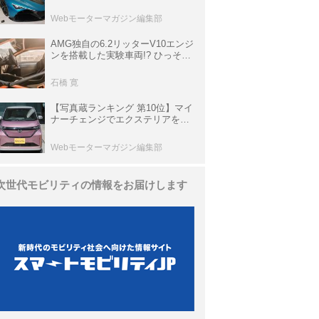
は100台限定、デンマーク発のハ
イパーカー【スーパーカークロニ
Webモーターマガジン編集部
クル・完全版／116】
AMG独自の6.2リッターV10エンジ
ンを搭載した実験車両!? ひっそり
生き残っていた「CLK DTM AMG
P900 プロトタイプ」とは
石橋 寛
【写真蔵ランキング 第10位】マイ
ナーチェンジでエクステリアを刷
新、使い勝手も向上した「日産 サ
クラ」
Webモーターマガジン編集部
次世代モビリティの情報をお届けします