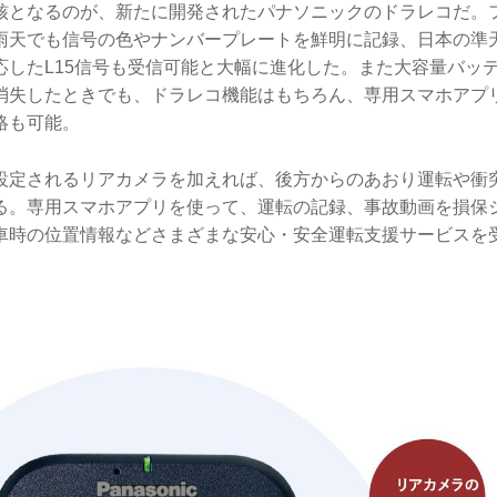
核となるのが、新たに開発されたパナソニックのドラレコだ。
雨天でも信号の色やナンバープレートを鮮明に記録、日本の準
応したL15信号も受信可能と大幅に進化した。また大容量バッ
消失したときでも、ドラレコ機能はもちろん、専用スマホアプ
絡も可能。
設定されるリアカメラを加えれば、後方からのあおり運転や衝
る。専用スマホアプリを使って、運転の記録、事故動画を損保
車時の位置情報などさまざまな安心・安全運転支援サービスを