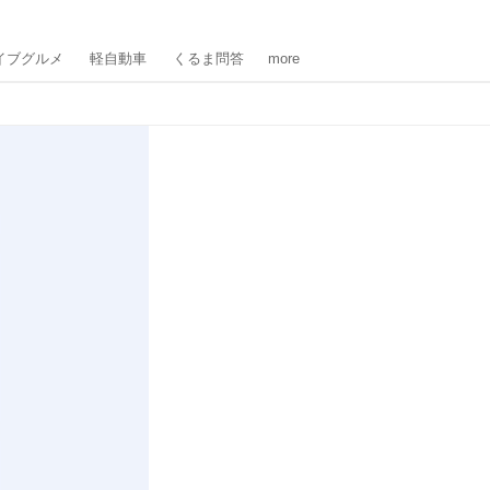
イブグルメ
軽自動車
くるま問答
more