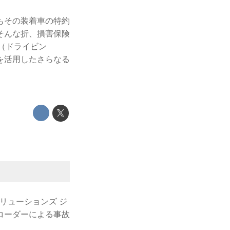
もその装着車の特約
そんな折、損害保険
！（ドライビン
を活用したさらなる
ソリューションズ ジ
コーダーによる事故