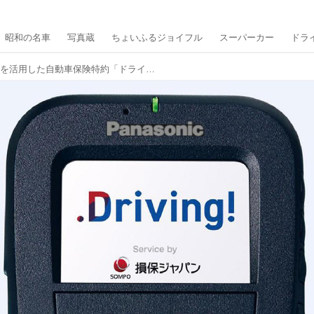
昭和の名車
写真蔵
ちょいふるジョイフル
スーパーカー
ドラ
パナソニック製ドラレコを活用した自動車保険特約「ドライビング！」が安全・安心を提供する