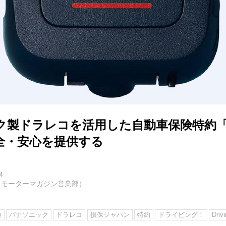
ク製ドラレコを活用した自動車保険特約
全・安心を提供する
4
（モーターマガジン営業部）
険
パナソニック
ドラレコ
損保ジャパン
特約
ドライビング！
Drivi