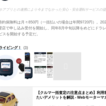
ホアプリとの連携により今までなかった安心・安全運転サービスの
約保険料は月々850円（一括払いの場合は年間9720円）。202
理店で申し込み受付を開始し、同年8月中旬以降をめどにドラ
ービスを開始する予定だ。
ライビング！
3
【クルマ一括査定の注意点まとめ】利用
たいデメリットを解説 - Webモーターマ