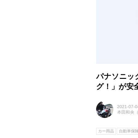
パナソニッ
グ！」が安
2021-07-0
本田和央
カー用品
自動車保