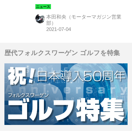
するなど、もはや単なる記録媒体の枠
を超えた存在となっている。そんな
本田和央（モーターマガジン営業
折、損害保険大手の損保ジャパンはか
部）
ねてより提供していた安全運転支援サ
ービス「Driving！（ドライビン
グ！）」をリニューアル。パナソニッ
歴代フォルクスワーゲン ゴルフを特集
クとの共同開発によるドライブレコー
ダーを活用したさらなるサービス向上
をめざす。