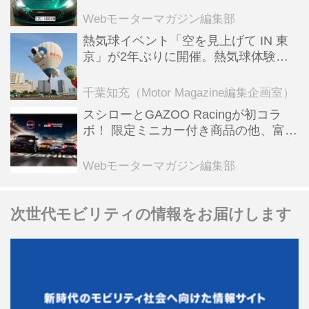
全版／115】
Webモーターマガジン編集部
熱気球イベント「空を見上げて IN 東
京」が2年ぶりに開催。熱気球体験搭
乗会や模型飛行機づくり教室などのコ
ンテンツも
千葉知充（Motor Magazine編集企画室）
スシローとGAZOO Racingが初コラ
ボ！ 限定ミニカー付き商品の他、富士
スピードウェイのイベント体験があた
る抽選企画などを展開
Webモーターマガジン編集部
次世代モビリティの情報をお届けします