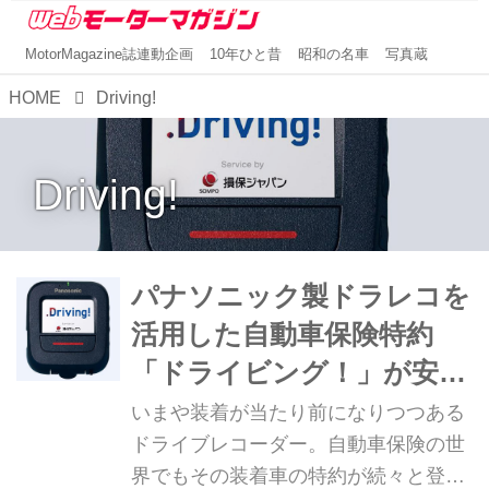
MotorMagazine誌連動企画
10年ひと昔
昭和の名車
写真蔵
HOME
Driving!
Driving!
パナソニック製ドラレコを
活用した自動車保険特約
「ドライビング！」が安
全・安心を提供する
いまや装着が当たり前になりつつある
ドライブレコーダー。自動車保険の世
界でもその装着車の特約が続々と登場