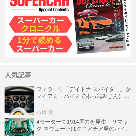
人気記事
フェラーリ「デイトナ スパイダー」が
マイアミ・バイスで木っ端みじんにな
った後「テスタロッサ」に化けた理由
石橋 寛
4モーターで1914馬力を発生。リマッ
ク ネヴェーラはクロアチア発のハイパ
ーBEV【スーパーカークロニクル・完