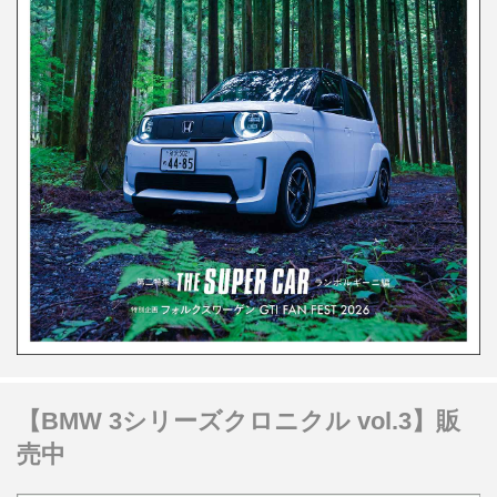
【BMW 3シリーズクロニクル vol.3】販
売中