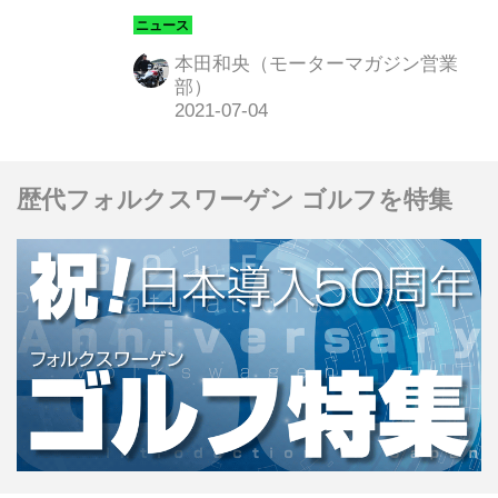
するなど、もはや単なる記録媒体の枠
を超えた存在となっている。そんな
本田和央（モーターマガジン営業
折、損害保険大手の損保ジャパンはか
部）
ねてより提供していた安全運転支援サ
ービス「Driving！（ドライビン
グ！）」をリニューアル。パナソニッ
歴代フォルクスワーゲン ゴルフを特集
クとの共同開発によるドライブレコー
ダーを活用したさらなるサービス向上
をめざす。