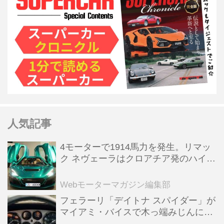
人気記事
4モーターで1914馬力を発生。リマッ
ク ネヴェーラはクロアチア発のハイパ
ーBEV【スーパーカークロニクル・完
全版／115】
Webモーターマガジン編集部
フェラーリ「デイトナ スパイダー」が
マイアミ・バイスで木っ端みじんにな
った後「テスタロッサ」に化けた理由