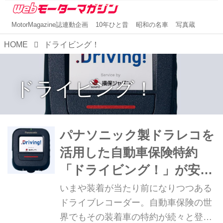
MotorMagazine誌連動企画
10年ひと昔
昭和の名車
写真蔵
HOME
ドライビング！
ドライビング！
パナソニック製ドラレコを
活用した自動車保険特約
「ドライビング！」が安
全・安心を提供する
いまや装着が当たり前になりつつある
ドライブレコーダー。自動車保険の世
界でもその装着車の特約が続々と登場