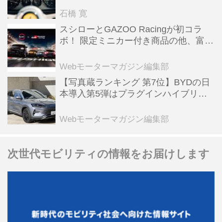
石橋 寛
スシローとGAZOO Racingが初コラ
ボ！ 限定ミニカー付き商品の他、富士
スピードウェイのイベント体験があた
る抽選企画などを展開
Webモーターマガジン編集部
【写真蔵ランキング 第7位】BYDの日
本導入第5弾はプラグインハイブリッ
ド車の「シーライオン6」
Webモーターマガジン編集部
次世代モビリティの情報をお届けします