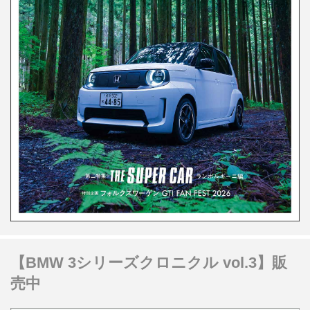
【BMW 3シリーズクロニクル vol.3】販
売中