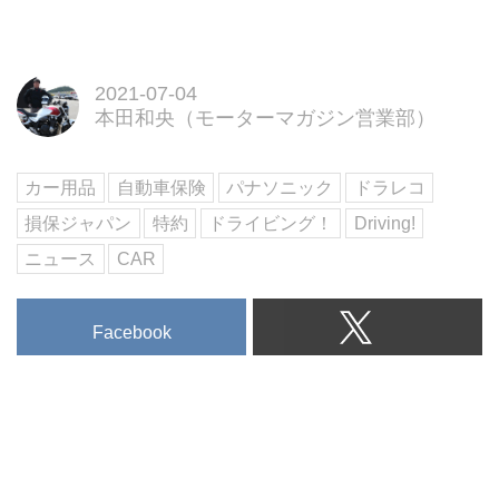
に必ず目にする、クルマの無料一
括査定。
複数の業者に査定してもらうこと
で、一番高い売却先を簡単に見つ
2021-07-04
けることができます。
本田和央（モーターマガジン営業部）
ただ、安易な気持ちで申し込む
と、思わぬトラブルに発展するこ
とも少なくありません。
カー用品
自動車保険
パナソニック
ドラレコ
クルマの一括査定におけるトラブ
損保ジャパン
特約
ドライビング！
Driving!
ルを未然に防ぐには、あらかじめ
クルマ一括査定に関する予備知識
ニュース
CAR
を身につけておくことが先決で
す。
Facebook
この記事では、クルマ一括査定を
利用する際の注意点やトラブルを
未然に防ぐための対処法につい
て、詳しく解説いたします。
→【無料査定】カーセ...