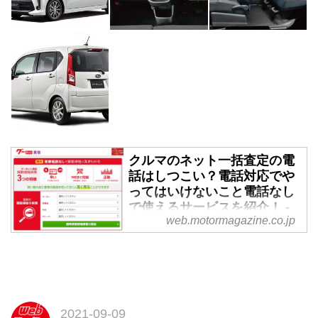
クルマのネット一括査定の電
話はしつこい？電話対応でや
ってはいけないこと電話なし
で使えるサービスを紹介！ -
web.motormagazine.co.jp
Webモーターマガジン
クルマのネット査定を申し込もう
と色々調べているときに、電話の
トラブルに関する口コミや書き込
みに目を留めることがあります。
はたして電話営業は、一体全体ど
2021-09-09