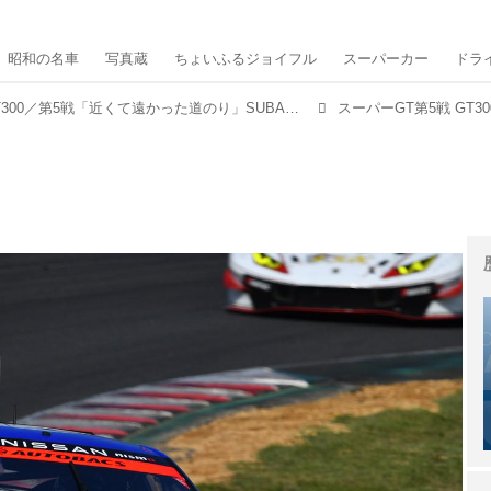
昭和の名車
写真蔵
ちょいふるジョイフル
スーパーカー
ドラ
スーパーGT GT300／第5戦「近くて遠かった道のり」SUBARU BRZがポール・トゥ・ウィン【スポーツランドSUGO】
スーパーGT第5戦 GT3