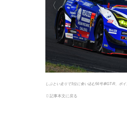
しぶとい走りで3位に食い込む56号車GT-R、ポ
記事本文に戻る