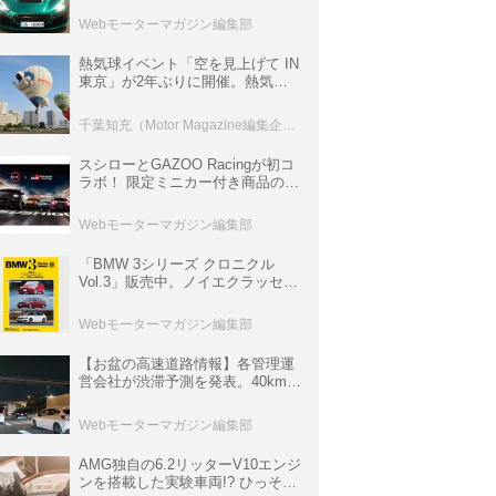
ロニクル・完全版／115】
Webモーターマガジン編集部
熱気球イベント「空を見上げて IN
東京」が2年ぶりに開催。熱気球
体験搭乗会や模型飛行機づくり教
室などのコンテンツも
千葉知充（Motor Magazine編集企画室）
スシローとGAZOO Racingが初コ
ラボ！ 限定ミニカー付き商品の
他、富士スピードウェイのイベン
ト体験があたる抽選企画などを展
Webモーターマガジン編集部
開
「BMW 3シリーズ クロニクル
Vol.3」販売中。ノイエクラッセか
ら3シリーズへ、誕生50周年記念
ムック
Webモーターマガジン編集部
【お盆の高速道路情報】各管理運
営会社が渋滞予測を発表。40km以
上の渋滞を予測されている道が複
数ある
Webモーターマガジン編集部
AMG独自の6.2リッターV10エンジ
ンを搭載した実験車両!? ひっそり