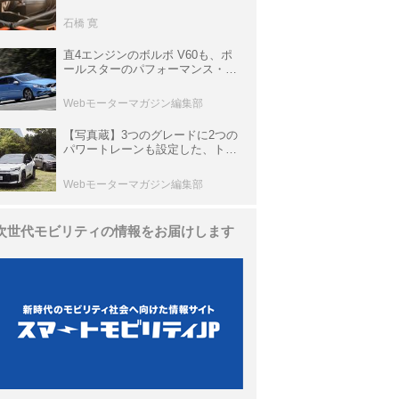
生き残っていた「CLK DTM AMG
P900 プロトタイプ」とは
石橋 寛
直4エンジンのボルボ V60も、ポ
ールスターのパフォーマンス・パ
ッケージでパワーアップ【10年ひ
と昔の新車】
Webモーターマガジン編集部
【写真蔵】3つのグレードに2つの
パワートレーンも設定した、トヨ
タ 新型「RAV4」
Webモーターマガジン編集部
次世代モビリティの情報をお届けします