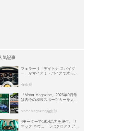
人気記事
フェラーリ「デイトナ スパイダ
ー」がマイアミ・バイスで木っ端
みじんになった後「テスタロッ
サ」に化けた理由
石橋 寛
『Motor Magazine』2026年9月号
は古今の和製スポーツカーを大特
集。欧州スポーツ＆スーパーカー
情報も満載
Motor Magazine編集部
4モーターで1914馬力を発生。リ
マック ネヴェーラはクロアチア発
のハイパーBEV【スーパーカーク