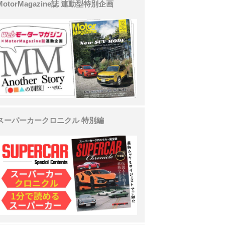
MotorMagazine誌 連動型特別企画
スーパーカークロニクル 特別編