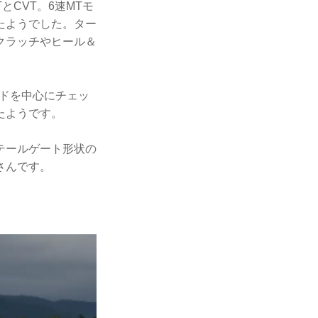
TとCVT。6速MTモ
たようでした。ター
クラッチやヒール＆
ードを中心にチェッ
たようです。
テールゲート形状の
さんです。