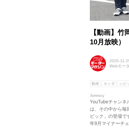
【動画】竹岡
10月放映）
2025-11-2
Webモー
動画
ホンダ
シビ
YouTubeチャ
は、その中から毎
ビック」の登場です。
年9月マイナーチ