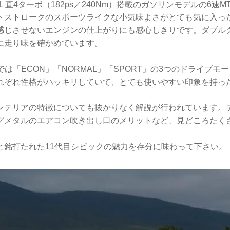
L 直4ターボ（182ps／240Nm）搭載のガソリンモデルの6速M
トストロークのスポーツライクな小気味よさがとても気に入っ
感じさせないエンジンの仕上がりにも感心しきりです。ダブル
に走り味を確かめています。
では「ECON」「NORMAL」「SPORT」の3つのドライブモ
れぞれ性格がハッキリしていて、とても使いやすい印象を持っ
ンテリアの特徴についても抜かりなく解説が行われています。
グメタルのエアコン吹き出し口のメリットなど、見どころたく
と銘打たれた11代目シビックの魅力を存分に味わって下さい。