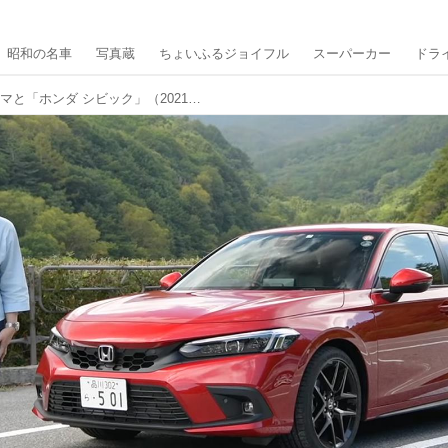
昭和の名車
写真蔵
ちょいふるジョイフル
スーパーカー
ドラ
【動画】竹岡圭の今日もクルマと「ホンダ シビック」（2021年10月放映）