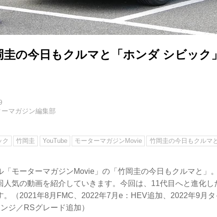
圭の今日もクルマと「ホンダ シビック」（
9
ターマガジン編集部
ック
竹岡圭
YouTube
モーターマガジンMovie
竹岡圭の今日もクルマ
ンネル「モーターマガジンMovie」の「竹岡圭の今日もクルマと
回人気の動画を紹介していきます。今回は、11代目へと進化し
（2021年8月FMC、2022年7月e：HEV追加、2022年9月タ
ェンジ／RSグレード追加）