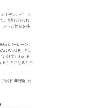
ウェイやシルバース
た。8月に行われ
レーンへと舞台を移
に第6戦バーレーン8
のはWEC史上初。
夜にかけて行われる
なるものになると予
て合計14時間にわ
）