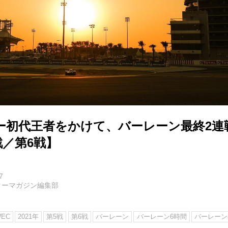
ー初代王者をかけて、バーレーン最終2連
戦／第6戦】
7
ターマガジン編集部
EC
2021年
第5戦
第6戦
バーレーン
バーレーン6時間
バーレーン