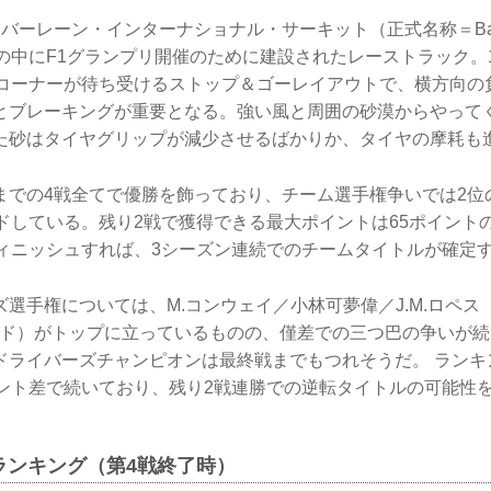
ーレーン・インターナショナル・サーキット（正式名称＝Bahrain In
、砂漠の中にF1グランプリ開催のために建設されたレーストラック。1
のコーナーが待ち受けるストップ＆ゴーレイアウトで、横方向の
とブレーキングが重要となる。強い風と周囲の砂漠からやって
た砂はタイヤグリップが減少させるばかりか、タイヤの摩耗も
までの4戦全てで優勝を飾っており、チーム選手権争いでは2位
ードしている。残り2戦で獲得できる最大ポイントは65ポイント
フィニッシュすれば、3シーズン連続でのチームタイトルが確定
選手権については、M.コンウェイ／小林可夢偉／J.M.ロペス
ブリッド）がトップに立っているものの、僅差での三つ巴の争いが
ドライバーズチャンピオンは最終戦までもつれそうだ。 ランキ
イント差で続いており、残り2戦連勝での逆転タイトルの可能性
ムランキング（第4戦終了時）