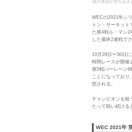
様の車両が持ち込ま
WECの2021
トン・サーキット
た第4戦ル・マン
した最終2連戦で
10月28日〜30
時間レースが開催
第5戦バーレーン
ことになっており
想される。
チャンピオンを狙
たって戦い続ける
WEC 202