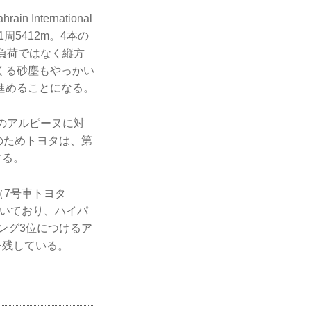
ternational
周5412m。4本の
負荷ではなく縦方
くる砂塵もやっかい
進めることになる。
のアルピーヌに対
のためトヨタは、第
する。
（7号車トヨタ
続いており、ハイパ
ング3位につけるア
を残している。