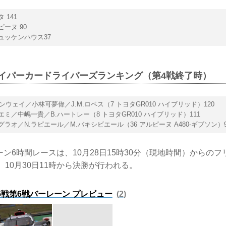
 141
ピーヌ 90
リュッケンハウス37
Cハイパーカードライバーズランキング（第4戦終了時）
コンウェイ／小林可夢偉／J.M.ロペス（7 トヨタGR010 ハイブリッド）120
ブエミ／中嶋一貴／B.ハートレー（8 トヨタGR010 ハイブリッド）111
ネグラオ／N.ラピエール／M.バキシビエール（36 アルピーヌ A480-ギブソン）9
ーン6時間レースは、10月28日15時30分（現地時間）からの
、10月30日11時から決勝が行われる。
 第5戦第6戦バーレーン プレビュー
2