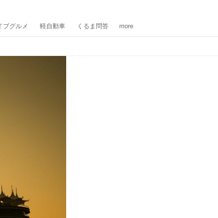
イブグルメ
軽自動車
くるま問答
more