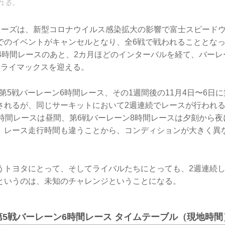
れる。
年シリーズは、新型コロナウイルス感染拡大の影響で富士スピード
でのイベントがキャンセルとなり、全6戦で戦われることとなっ
24時間レースのあと、2カ月ほどのインターバルを経て、バー
クライマックスを迎える。
日に第5戦バーレーン6時間レース、その1週間後の11月4日〜6日
されるが、同じサーキットにおいて2週連続でレースが行われる
6時間レースは昼間、第6戦バーレーン8時間レースは夕刻から
、レース走行時間も違うことから、コンディションが大きく異
うトヨタにとって、そしてライバルたちにとっても、2週連続し
というのは、未知のチャレンジということになる。
1年 第5戦バーレーン6時間レース タイムテーブル（現地時間