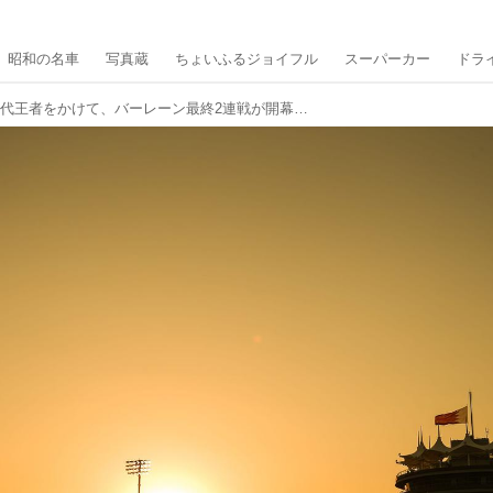
昭和の名車
写真蔵
ちょいふるジョイフル
スーパーカー
ドラ
ハイパーカー初代王者をかけて、バーレーン最終2連戦が開幕【WEC第5戦／第6戦】