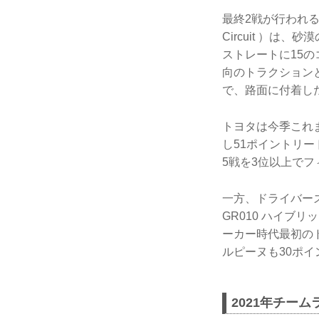
最終2戦が行われるバ
Circuit ）は
ストレートに15
向のトラクション
で、路面に付着し
トヨタは今季これ
し51ポイントリ
5戦を3位以上で
一方、ドライバーズ
GR010 ハイ
ーカー時代最初の
ルピーヌも30ポ
2021年チー