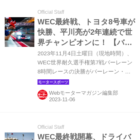
ライして失敗したゼロポッドを採用し
ていることが判明し注目を集めたが、
Official Staff
ロングランでも好タイムをマーク。ラ
WEC最終戦、トヨタ8号車が
ップタイムではフェラーリのカルロ
快勝、平川亮が2年連続で世
ス・サインツ、シャルル・ルクレール
界チャンピオンに！ 【バー
が全体をリードした。さて、開幕戦で
レーン8時間決勝】
2023年11月4日土曜日（現地時間）、
はどんな戦いが繰り広げられるのだろ
WEC世界耐久選手権第7戦バーレーン
うか。
8時間レースの決勝がバーレーン・イ
ンターナショナル・サーキットで行わ
れ、トヨタ8号車（セバスチャン・ブ
Webモーターマガジン編集部
エミ／ブレンドン・ハートレー／平川
亮）が今季2勝目を挙げて2年連続での
ドライバーズチャンピオンを獲得し
た。トヨタ7号車（小林可夢偉、マイ
Official Staff
ク・コンウェイ、ホセ・マリア・ロペ
WEC最終戦開幕、ドライバ