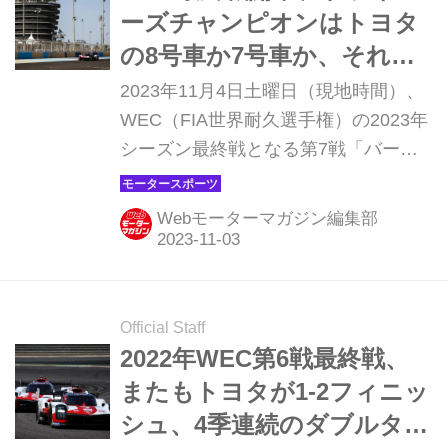
ス）は2位で続き、トヨタは今季4度目
ーズチャンピオンはトヨタ
の1-2フィニッシュでハイパーカーに
の8号車か7号車か、それと
よる激戦となったシーズンを締めくく
も.......【第7戦バーレーン8
2023年11月4日土曜日（現地時間）、
った。
時間プレビュー】
WEC（FIA世界耐久選手権）の2023年
シーズン最終戦となる第7戦「バーレ
ーン8時間」決勝がバーレーン・イン
ターナショナル・サーキットで行われ
Webモーターマガジン編集部
る。9月に開催された前戦富士6時間で
トヨタが1-2フィニッシュを達成し、
この最終戦を待たずしてマニュファク
チャラーズチャンピオンを決めている
Official Staff
が、ドライバーズチャンピオン争いは
2022年WEC第6戦最終戦、
トヨタの2台のほか、フェラーリの2台
またもトヨタが1-2フィニッ
にも可能性が残されており、エキサイ
シュ、4季連続のダブルタイ
ティングな戦いとなりそうだ。WEC第