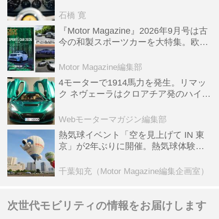
った後「テスタロッサ」に化けた理由
石橋 寛
『Motor Magazine』2026年9月号は古
今の和製スポーツカーを大特集。欧州
スポーツ＆スーパーカー情報も満載
Motor Magazine編集部
4モーターで1914馬力を発生。リマッ
ク ネヴェーラはクロアチア発のハイパ
ーBEV【スーパーカークロニクル・完
全版／115】
Webモーターマガジン編集部
熱気球イベント「空を見上げて IN 東
京」が2年ぶりに開催。熱気球体験搭
乗会や模型飛行機づくり教室などのコ
ンテンツも
千葉知充（Motor Magazine編集企画室）
次世代モビリティの情報をお届けします