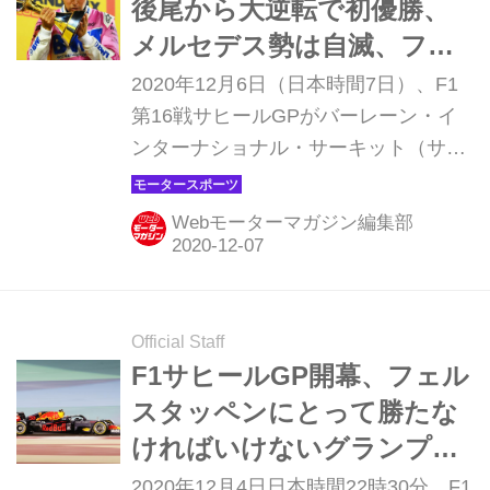
後尾から大逆転で初優勝、
ントをまじえながら、検証してみよ
メルセデス勢は自滅、フェ
う。
ルスタッぺンもリタイア
2020年12月6日（日本時間7日）、F1
【モータースポーツ】
第16戦サヒールGPがバーレーン・イ
ンターナショナル・サーキット（サヒ
ール・サーキット）で開催され、レー
シングポイント・メルセデスのセルジ
Webモーターマガジン編集部
オ・ペレスが初優勝。2位には初表彰
台となるルノーのエステバン・オコ
ン、3位にはレーシングポイントのラ
ンス・ストロールが入る大波乱の結果
Official Staff
となった。期待のマックス・フェルス
F1サヒールGP開幕、フェル
タッペンはリタイア。ホンダ勢はアレ
スタッペンにとって勝たな
キサンダー・アルボンの6位が最上位
ければいけないグランプリ
だった。
が始まる【モータースポー
2020年12月4日日本時間22時30分、F1