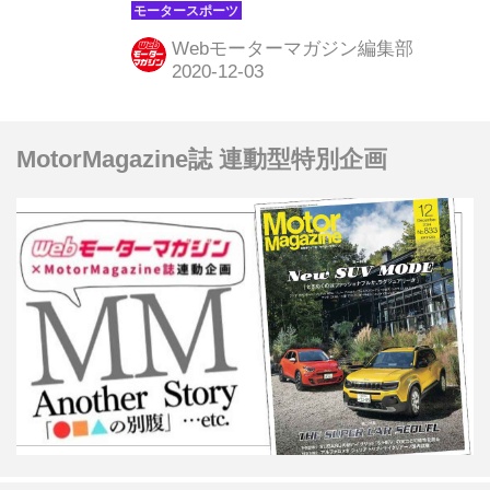
トで開幕する。ただし、通常のコース
ではなく全長の短いアウタートラック
Webモーターマガジン編集部
を使って開催され、レース開催時刻も
現地時間20時10分に変更されナイトレ
ースとして行われる。さらに、メルセ
MotorMagazine誌 連動型特別企画
デスAMGのルイス・ハミルトンが新型
コロナウイルスに感染したため欠場す
ることになり、サヒールGPの優勝争
いは一気に風雲急を告げている。 バー
レーンでの2戦目は一気に予測不能な
状況に F1第16戦サヒールGPのポイン
トは、サーキットこそ前戦バーレーン
GPと同じだが、外周路を使ったアウ
タートラックと呼ばれるコー...