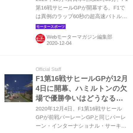
ツ】
第16戦サヒールGPが開幕する。F1で
は異例のラップ60秒の超高速バトルは
どうなるのか、ルイス・ハミルトンの
欠場で優勝争いの筆頭にあげられるレ
Webモーターマガジン編集部
ッドブル・ホンダはどう戦うのか。直
前情報をもとに予測してみよう。
Official Staff
F1第16戦サヒールGPが12月
4日に開幕、ハミルトンの欠
場で優勝争いはどうなるの
か？【モータースポーツ】
2020年12月4日、F1第16戦サヒール
GPが前戦バーレーンGPと同じバーレ
ーン・インターナショナル・サーキッ