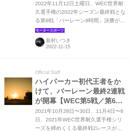
トルを確定【バーレーン8時
2022年11月12日土曜日、WEC世界耐
7戦バーレーン8時間の決勝レースは4
間】
久選手権の2022年シーズン最終戦とな
日土曜日現地時間14時（日本時間20
る第6戦「バーレーン8時間」決勝がバ
時）にスタートが切られる。
ーレーン・インターナショナル・サー
キットで行われた。トヨタが快勝し、
新村いつき
4季連続ダブルタイトル獲得、という
偉業を成し遂げた。
Official Staff
ハイパーカー初代王者をか
けて、バーレーン最終2連戦
が開幕【WEC第5戦／第6
戦】
2021年10月28日〜30日、11月4日〜6
日、2021年WEC世界耐久選手権シリ
ーズを締めくくる最終戦2レースが、