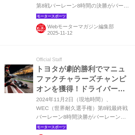
第8戦バーレーン8時間の決勝がバーレ
ーン・インターナショナル・サーキッ
トで行われ、小林可夢偉／マイク・コ
Webモーターマガジン編集部
ンウェイニック・デ・フリース組の7
号車トヨタGR010ハイブリッドが優
勝。2位にセバスチャン・ブエミ／ブ
レンドン・ハートレー／平川亮組の8
Official Staff
号車トヨタGR010ハイブリッドが入
トヨタが劇的勝利でマニュ
り、トヨタは今シーズン初の表彰台を
ファクチャラーズチャンピ
1-2フィッシュという完璧な形で締め
オンを獲得！ドライバーズ
くくった。 トヨタはマニュファクチャ
タイトルは6号車ポルシェに
2024年11月2日（現地時間）、
ラーズ部門2位に浮上 ポールポジショ
【WEC最終戦バーレーン8時
WEC（世界耐久選手権）第8戦最終戦
ンのトヨタ7号車、2番手グリッドの8
バーレーン8時間決勝がバーレーン・
間】
号車は、そのポジションを守りながら
インターナショナル・サーキットで行
後続との差を広げて序盤からレ...
われ、トヨタ8号車が多くの困難に見