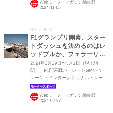
Webモーターマガジン編集部
舞われた波乱のレースを乗り越えて劇
的な優勝を飾り、トヨタが6シーズン
連続となるWECマニュファクチャラー
ズチャンピオンを獲得した。ドライバ
Official Staff
ーズチャンピオンには6号車ポルシェ
F1グランプリ開幕、スター
のケビン・エストレ／アンドレ・ロッ
トダッシュを決めるのはレ
テラー／ローレンス・バンスールが輝
ッドブルか、フェラーリか
いた。
【バーレーンGPプレビュ
2024年2月29日〜3月2日（現地時
ー】
間）、F1開幕戦バーレーンGPがバー
レーン・インターナショナル・サーキ
ット（サヒール・サーキット）で行わ
れる。決勝は土曜日の開催となる。直
Webモーターマガジン編集部
前に行われたプレシーズンテストで
は、レッドブルが昨年メルセデスがト