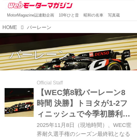
MotorMagazine誌連動企画
10年ひと昔
昭和の名車
写真蔵
HOME
バーレーン
バーレーン
Official Staff
【WEC第8戦バーレーン8
時間 決勝】トヨタが1-2フ
ィニッシュで今季初勝利を
マーク、フェラーリがダブ
2025年11月8日（現地時間）、WEC世
ルタイトル獲得
界耐久選手権のシーズン最終戦となる