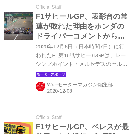
Official Staff
F1サヒールGP、表彰台の常
連が敗れた理由をホンダの
ドライバーコメントから探
ってみた！【モータースポ
2020年12月6日（日本時間7日）に行
ーツ】
われたF1第16戦サヒールGPは、レー
シングポイント・メルセデスのセルジ
オ・ペレスが優勝、2位にルノーのエ
ステバン・オコン、3位にレーシング
Webモーターマガジン編集部
ポイントのランス・ストロールが入る
大波乱となったが、どうしてこんな結
果になったのだろう。表彰台の常連で
あるメルセデスAMG勢、マックス・フ
Official Staff
ェルスタッペン（レッドブル・ホン
F1サヒールGP、ペレスが最
ダ）はどうしたのか。ホンダ勢のコメ