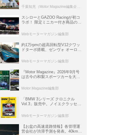
室などのコンテンツも
千葉知充（Motor Magazine編集企画室）
スシローとGAZOO Racingが初コ
ラボ！ 限定ミニカー付き商品の
他、富士スピードウェイのイベン
ト体験があたる抽選企画などを展
Webモーターマガジン編集部
開
約1万rpmの超高回転型V12クワッ
ドターボ搭載、ゼンヴォ オーロラ
は100台限定、デンマーク発のハ
イパーカー【スーパーカークロニ
Webモーターマガジン編集部
クル・完全版／116】
『Motor Magazine』2026年9月号
は古今の和製スポーツカーを大特
集。欧州スポーツ＆スーパーカー
情報も満載
Motor Magazine編集部
「BMW 3シリーズ クロニクル
Vol.3」販売中。ノイエクラッセか
ら3シリーズへ、誕生50周年記念
ムック
Webモーターマガジン編集部
【お盆の高速道路情報】各管理運
営会社が渋滞予測を発表。40km以