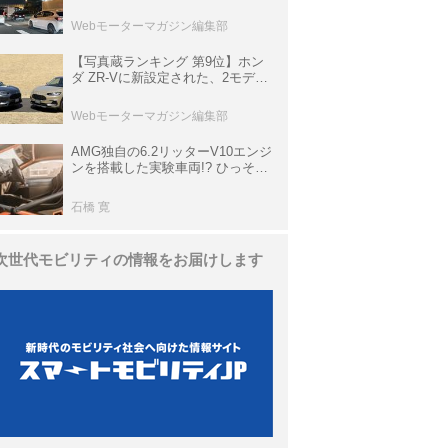
上の渋滞を予測されている道が複
数ある
Webモーターマガジン編集部
【写真蔵ランキング 第9位】ホン
ダ ZR-Vに新設定された、2モデル
の特別仕様車「クロスツーリン
グ」と「ブラックスタイル」
Webモーターマガジン編集部
AMG独自の6.2リッターV10エンジ
ンを搭載した実験車両!? ひっそり
生き残っていた「CLK DTM AMG
P900 プロトタイプ」とは
石橋 寛
次世代モビリティの情報をお届けします