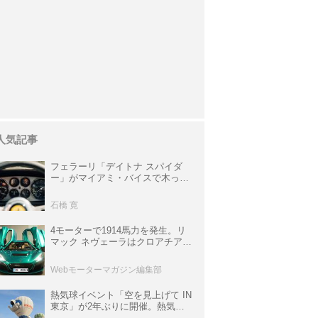
人気記事
フェラーリ「デイトナ スパイダ
ー」がマイアミ・バイスで木っ端
みじんになった後「テスタロッ
サ」に化けた理由
石橋 寛
4モーターで1914馬力を発生。リ
マック ネヴェーラはクロアチア発
のハイパーBEV【スーパーカーク
ロニクル・完全版／115】
Webモーターマガジン編集部
熱気球イベント「空を見上げて IN
東京」が2年ぶりに開催。熱気球
体験搭乗会や模型飛行機づくり教