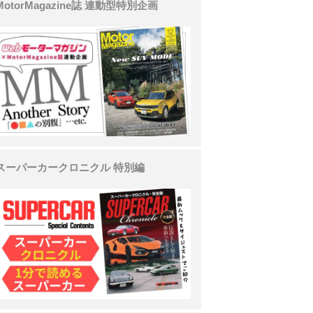
MotorMagazine誌 連動型特別企画
スーパーカークロニクル 特別編