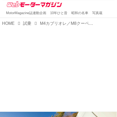
MotorMagazine誌連動企画
10年ひと昔
昭和の名車
写真蔵
HOME
試乗
M4カブリオレ／M8クーペ／M550i：「M」はBMWのスポーツイメージを象徴するマジックレター【特集BMWのiとMとX④】