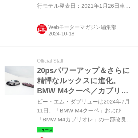
行モデル発表日：2021年1月26日車両
価格：1458万円〜1548万円
Webモーターマガジン編集部
Official Staff
20psパワーアップ＆さらに
精悍なルックスに進化。
BMW M4クーペ／カブリオ
レが一部改良を実施
ビー・エム・ダブリューは2024年7月
11日、「BMW M4クーペ」および
「BMW M4カブリオレ」の一部改良モ
デルを、全国のBMW正規ディーラー
において、同日より販売を開始するこ