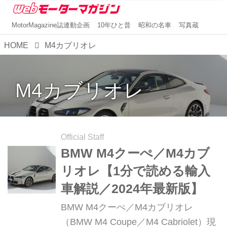
MotorMagazine誌連動企画
10年ひと昔
昭和の名車
写真蔵
HOME
M4カブリオレ
M4カブリオレ
Official Staff
BMW M4クーぺ／M4カブ
リオレ【1分で読める輸入
車解説／2024年最新版】
BMW M4クーぺ／M4カブリオレ
（BMW M4 Coupe／M4 Cabriolet）現