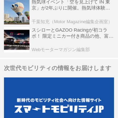
熱気球イベント「空を見上げて IN 東
京」が2年ぶりに開催。熱気球体験搭
乗会や模型飛行機づくり教室などのコ
ンテンツも
千葉知充（Motor Magazine編集企画室）
スシローとGAZOO Racingが初コラ
ボ！ 限定ミニカー付き商品の他、富士
スピードウェイのイベント体験があた
る抽選企画などを展開
Webモーターマガジン編集部
次世代モビリティの情報をお届けします