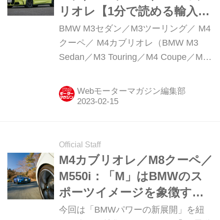
リオレ【1分で読める輸入車
解説／2022年現行モデル】
BMW M3セダン／M3ツーリング／ M4
クーペ／ M4カブリオレ（BMW M3
Sedan／M3 Touring／M4 Coupe／M4
Cabriolet）現行モデル発表日：2021年
1月26日車両価格：1325万円〜1521万
Webモーターマガジン編集部
円
Official Staff
M4カブリオレ／M8クーペ／
M550i：「M」はBMWのス
ポーツイメージを象徴する
マジックレター【特集BMW
今回は「BMWパワーの新展開」を紐