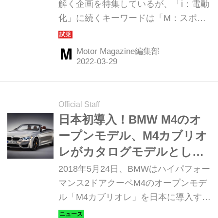
のiとMとX④】
解く企画を特集しているが、「i：電動
化」に続くキーワードは「M：スポー
ツドライビング」。Mと電動化との結
び付きは現時点ではまだなく、これま
Motor Magazine編集部
での路線が引き継がれている。今回は
Mの最新モデルであるM4カブリオレを
中心に、3モデルからいまの「M」のコ
ンセプトについて掘り下げる。
Official Staff
（Motor Magazine 2022年4月号より）
日本初導入！BMW M4のオ
ープンモデル、M4カブリオ
レがカタログモデルとして
登場【ニューモデル】
2018年5月24日、BMWはハイパフォー
マンス2ドアクーペM4のオープンモデ
ル「M4カブリオレ」を日本に導入する
と発表した。価格は1380万円、納車は