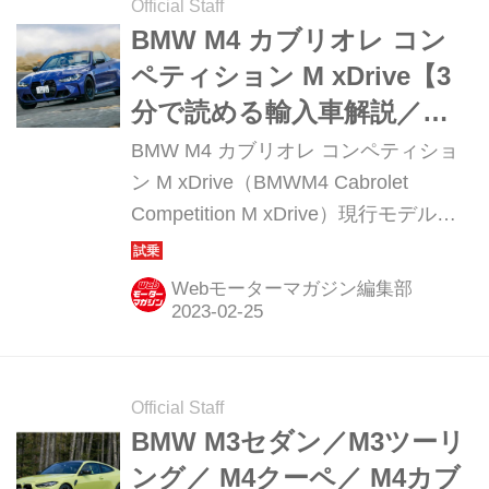
Official Staff
BMW M4 カブリオレ コン
ペティション M xDrive【3
分で読める輸入車解説／
2022年現行モデル】
BMW M4 カブリオレ コンペティショ
ン M xDrive（BMWM4 Cabrolet
Competition M xDrive）現行モデル発
表日：2021年9月10日車両価格：1463
万円
Webモーターマガジン編集部
Official Staff
BMW M3セダン／M3ツーリ
ング／ M4クーペ／ M4カブ