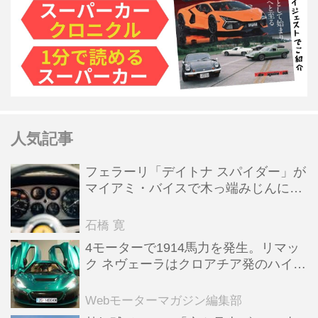
人気記事
フェラーリ「デイトナ スパイダー」が
マイアミ・バイスで木っ端みじんにな
った後「テスタロッサ」に化けた理由
石橋 寛
4モーターで1914馬力を発生。リマッ
ク ネヴェーラはクロアチア発のハイパ
ーBEV【スーパーカークロニクル・完
全版／115】
Webモーターマガジン編集部