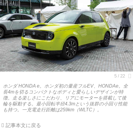
ホンダ HONDA e。ホンダ初の量産フルEV、HONDAe。全
長4mを切るコンパクトなボディと愛らしいデザインが特
徴。走る楽しさにこだわり、リアにモーターを搭載して後
輪を駆動する。最小回転半径4.3mという抜群の小回り性能
も持つ。一充電走行距離は259km（WLTC）。
記事本文に戻る