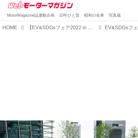
MotorMagazine誌連動企画
10年ひと昔
昭和の名車
写真蔵
HOME
【EV&SDGsフェア2022 in Osakaレポート】国産＆輸入車12ブランドの最新BEVとPHEVが集結