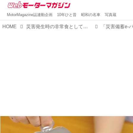
MotorMagazine誌連動企画
10年ひと昔
昭和の名車
写真蔵
HOME
災害発生時の非常食として「災害備蓄 e-パン」24缶セットを防災バッグに用意しておこう！【MMスタイル コレクション】
「災害備蓄e-