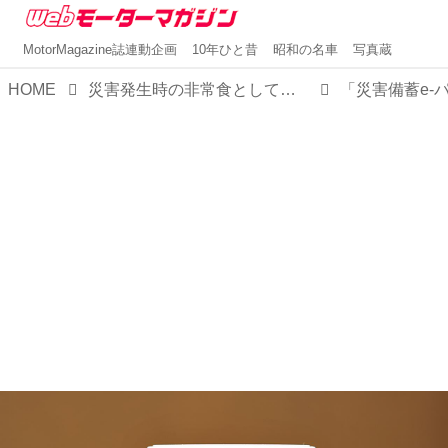
MotorMagazine誌連動企画
10年ひと昔
昭和の名車
写真蔵
HOME
災害発生時の非常食として「災害備蓄 e-パン」24缶セットを防災バッグに用意しておこう！【MMスタイル コレクション】
「災害備蓄e-